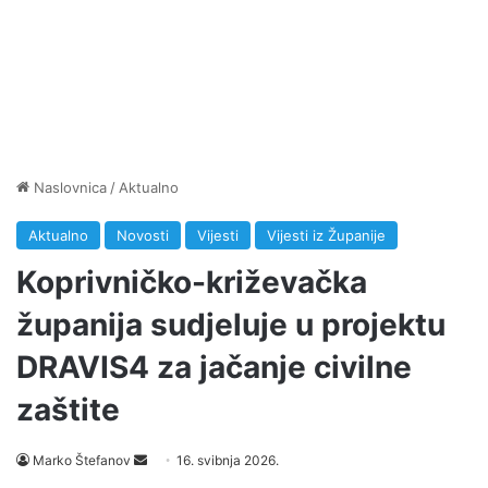
Naslovnica
/
Aktualno
Aktualno
Novosti
Vijesti
Vijesti iz Županije
Koprivničko-križevačka
županija sudjeluje u projektu
DRAVIS4 za jačanje civilne
zaštite
Marko Štefanov
S
16. svibnja 2026.
e