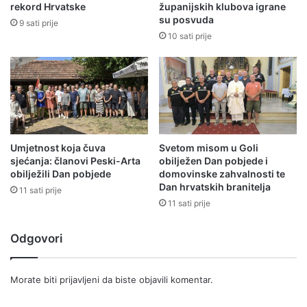
rekord Hrvatske
županijskih klubova igrane
su posvuda
9 sati prije
10 sati prije
Umjetnost koja čuva
Svetom misom u Goli
sjećanja: članovi Peski-Arta
obilježen Dan pobjede i
obilježili Dan pobjede
domovinske zahvalnosti te
Dan hrvatskih branitelja
11 sati prije
11 sati prije
Odgovori
Morate biti
prijavljeni
da biste objavili komentar.