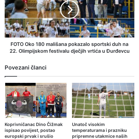
FOTO Oko 180 mališana pokazalo sportski duh na
22. Olimpijskom festivalu dječjih vrtića u Đurđevcu
Povezani članci
Koprivničanac Dino Čižmak
Unatoč visokim
ispisao povijest, postao
temperaturama i prazniku
europski prvak i srušio
pripremne utakmice naših