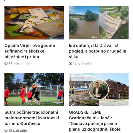
Općina Virje i ove godine
Isti datum, ista Drava, isti
sufinancira školske
pogled, a potpuno drugačija
bilježnice i pribor
slika
56 minuta prije
14 sati prije
Sutra počinje tradicionalni
GRADSKE TEME
malonogometni kvartovski
Gradonačelnik Janči:
turnir u Đurđevcu
“Nastava počinje prema
planu uz dogradnju škole i
18 sati prije