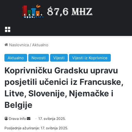
Izbornik
Naslovnica
/
Aktualno
Aktualno
Novosti
Vijesti
Vijesti iz Koprivnice
Koprivničku Gradsku upravu
posjetili učenici iz Francuske,
Litve, Slovenije, Njemačke i
Belgije
Drava Info
S
17. svibnja 2025.
e
Posljednje ažuriranje: 17. svibnja 2025.