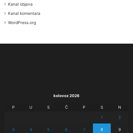
Kanal objava
Kanal komentara
WordPress.org
kolovoz 2026
P
U
S
Č
P
S
N
1
2
3
4
5
6
7
8
9