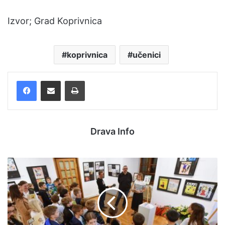
Izvor; Grad Koprivnica
koprivnica
učenici
Facebook
Podijelite putem e-pošte
Ispis
Drava Info