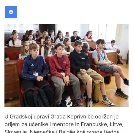
n
Facebook
d
a
n
e
m
a
i
l
U Gradskoj upravi Grada Koprivnice održan je
prijem za učenike i mentore iz Francuske, Litve,
Slovenije, Njemačke i Belgije koji ovoga tjedna