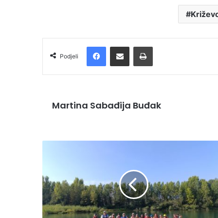
Križev
Facebook
Podijelite putem e-pošte
Ispis
Podjeli
Martina Sabađija Buđak