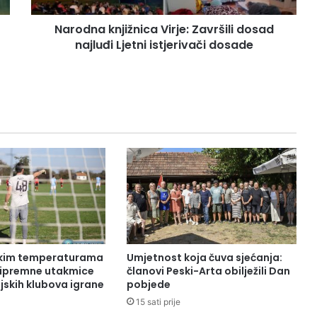
Narodna knjižnica Virje: Završili dosad
najluđi Ljetni istjerivači dosade
okim temperaturama
Umjetnost koja čuva sjećanja:
pripremne utakmice
članovi Peski-Arta obilježili Dan
jskih klubova igrane
pobjede
15 sati prije