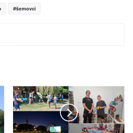
o
šemovci