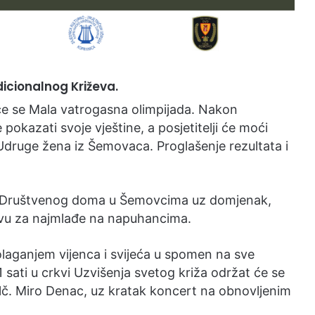
dicionalnog Križeva.
 će se Mala vatrogasna olimpijada. Nakon
e pokazati svoje vještine, a posjetitelji će moći
 Udruge žena iz Šemovaca. Proglašenje rezultata i
štu Društvenog doma u Šemovcima uz domjenak,
vu za najmlađe na napuhancima.
olaganjem vijenca i svijeća u spomen na sve
sati u crkvi Uzvišenja svetog križa održat će se
vlč. Miro Denac, uz kratak koncert na obnovljenim