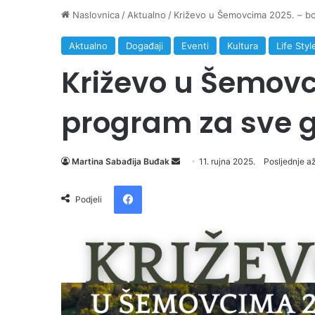
Naslovnica
/
Aktualno
/
Križevo u Šemovcima 2025. – bo
Aktualno
Događaji
Eventi
Kultura
Life Styl
Križevo u Šemovc
program za sve g
Martina Sabađija Buđak
S
11. rujna 2025.
Posljednje až
e
Facebook
n
Podjeli
d
a
n
e
m
a
i