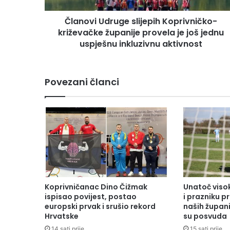
Članovi Udruge slijepih Koprivničko-
križevačke županije provela je još jednu
uspješnu inkluzivnu aktivnost
Povezani članci
Koprivničanac Dino Čižmak
Unatoč vis
ispisao povijest, postao
i prazniku 
europski prvak i srušio rekord
naših župani
Hrvatske
su posvuda
14 sati prije
15 sati prije