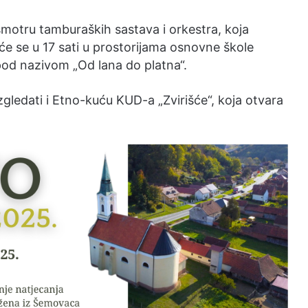
smotru tamburaških sastava i orkestra, koja
e se u 17 sati u prostorijama osnovne škole
 pod nazivom „Od lana do platna“.
azgledati i Etno-kuću KUD-a „Zvirišće“, koja otvara