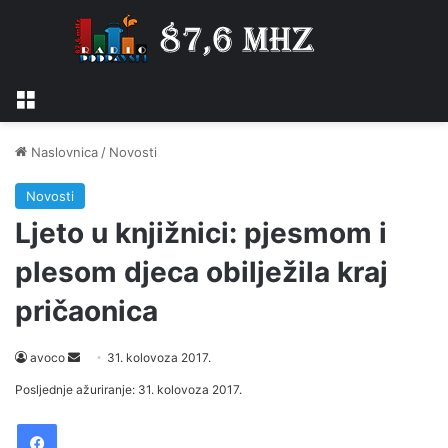
Izbornik
Naslovnica
/
Novosti
Novosti
Ljeto u knjižnici: pjesmom i
plesom djeca obilježila kraj
pričaonica
avoco
S
31. kolovoza 2017.
e
Posljednje ažuriranje: 31. kolovoza 2017.
n
Facebook
d