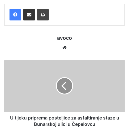
Facebook
Podijelite putem e-pošte
Ispis
avoco
We
bsi
te
U tijeku priprema posteljice za asfaltiranje staze u
Bunarskoj ulici u Čepelovcu