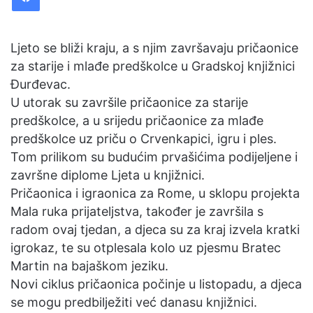
a
n
e
Ljeto se bliži kraju, a s njim završavaju pričaonice
m
za starije i mlađe predškolce u Gradskoj knjižnici
a
Đurđevac.
i
U utorak su završile pričaonice za starije
l
predškolce, a u srijedu pričaonice za mlađe
predškolce uz priču o Crvenkapici, igru i ples.
Tom prilikom su budućim prvašićima podijeljene i
završne diplome Ljeta u knjižnici.
Pričaonica i igraonica za Rome, u sklopu projekta
Mala ruka prijateljstva, također je završila s
radom ovaj tjedan, a djeca su za kraj izvela kratki
igrokaz, te su otplesala kolo uz pjesmu Bratec
Martin na bajaškom jeziku.
Novi ciklus pričaonica počinje u listopadu, a djeca
se mogu predbilježiti već danasu knjižnici.