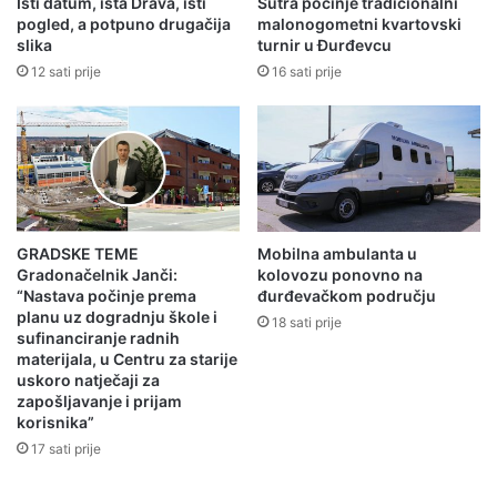
Isti datum, ista Drava, isti
Sutra počinje tradicionalni
pogled, a potpuno drugačija
malonogometni kvartovski
slika
turnir u Đurđevcu
12 sati prije
16 sati prije
GRADSKE TEME
Mobilna ambulanta u
Gradonačelnik Janči:
kolovozu ponovno na
“Nastava počinje prema
đurđevačkom području
planu uz dogradnju škole i
18 sati prije
sufinanciranje radnih
materijala, u Centru za starije
uskoro natječaji za
zapošljavanje i prijam
korisnika”
17 sati prije