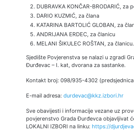
DUBRAVKA KONČAR-BRODARIĆ, za po
DARIO KUZMIĆ, za člana
KATARINA BARTOLIĆ GLOBAN, za član
ANDRIJANA ERDEC, za članicu
MELANI ŠIKULEC ROŠTAN, za članicu.
Sjedište Povjerenstva se nalazi u zgradi 
Đurđevac – I. kat, dvorana za sastanke.
Kontakt broj: 098/935-4302 (predsjednica
E-mail adresa:
durdevac@kkz.izbori.hr
Sve obavijesti i informacije vezane uz pro
povjerenstvo Grada Đurđevca objavljivat ć
LOKALNI IZBORI na linku:
https://djurdjeva