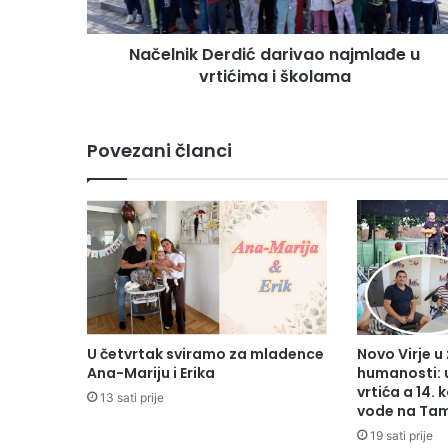
Načelnik Derdić darivao najmlađe u
vrtićima i školama
Povezani članci
U četvrtak sviramo za mladence
Novo Virje u
Ana-Mariju i Erika
humanosti: 
vrtića a 14. 
13 sati prije
vode na Tam
19 sati prije