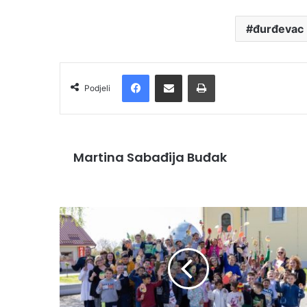
đurđevac
Facebook
Podijelite putem e-pošte
Ispis
Podjeli
Martina Sabađija Buđak