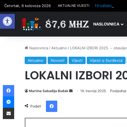
Četvrtak, 6 kolovoza 2026
AKTUALNE VIJESTI
Open toolbar
NASLOVNICA
Naslovnica
/
Aktualno
/
LOKALNI IZBORI 2025. – obavije
Aktualno
Novosti
Vijesti
Vijesti iz Đurđevca
LOKALNI IZBORI 20
Facebook
Martina Sabađija Buđak
S
19. travnja 2025.
Posljednje 
Messenger
e
Facebook
n
Podjeli
Podijelite putem e-pošte
d
a
n