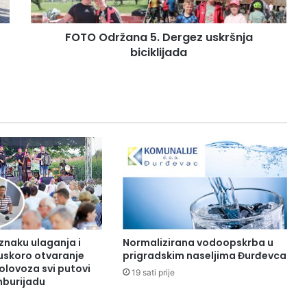
FOTO Održana 5. Dergez uskršnja
biciklijada
 znaku ulaganja i
Normalizirana vodoopskrba u
uskoro otvaranje
prigradskim naseljima Đurđevca
kolovoza svi putovi
19 sati prije
burijadu