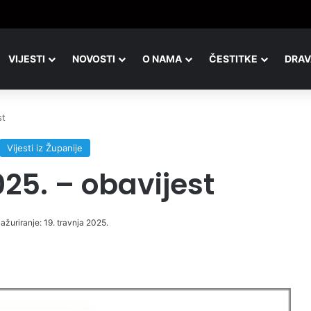
VIJESTI
NOVOSTI
O NAMA
ČESTITKE
DRAV
st
Vijesti iz Županije
25. – obavijest
ažuriranje: 19. travnja 2025.