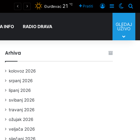
℃
21
Hrvatska obilježava Dan pobjede i domovinske zahvalnosti, Dan hrvatskih branitelja i 31. obljetnicu vojno-redarstvene operacije OLUJA
Prijaviti se
Sidebar
Switch
Tra
Pratiti
Đurđevac
GLEDAJ
A INFO
RADIO DRAVA
UŽIVO
Arhiva
kolovoz 2026
srpanj 2026
lipanj 2026
svibanj 2026
travanj 2026
ožujak 2026
veljača 2026
siječanj 2026