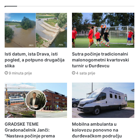
Isti datum, ista Drava, isti
Sutra počinje tradicionalni
pogled, a potpuno drugačija
malonogometni kvartovski
slika
turnir u Đurđevcu
9 minuta prije
4 sata prije
GRADSKE TEME
Mobilna ambulanta u
Gradonačelnik Janči:
kolovozu ponovno na
“Nastava počinje prema
đurđevačkom području