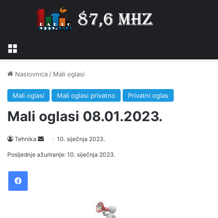
Izbornik
Naslovnica
/
Mali oglasi
Mali oglasi
Mali oglasi privatno
Privatni oglas
Mali oglasi 08.01.2023.
Tehnika
S
10. siječnja 2023.
e
Posljednje ažuriranje: 10. siječnja 2023.
n
Facebook
d
a
n
e