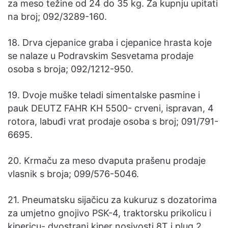
za meso težine od 24 do 35 kg. Za kupnju upitati
na broj; 092/3289-160.
18. Drva cjepanice graba i cjepanice hrasta koje
se nalaze u Podravskim Sesvetama prodaje
osoba s broja; 092/1212-950.
19. Dvoje muške teladi simentalske pasmine i
pauk DEUTZ FAHR KH 5500- crveni, ispravan, 4
rotora, labuđi vrat prodaje osoba s broj; 091/791-
6695.
20. Krmaču za meso dvaputa prašenu prodaje
vlasnik s broja; 099/576-5046.
21. Pneumatsku sijačicu za kukuruz s dozatorima
za umjetno gnojivo PSK-4, traktorsku prikolicu i
kipericu- dvostrani kiper nosivosti 8T i plug 2