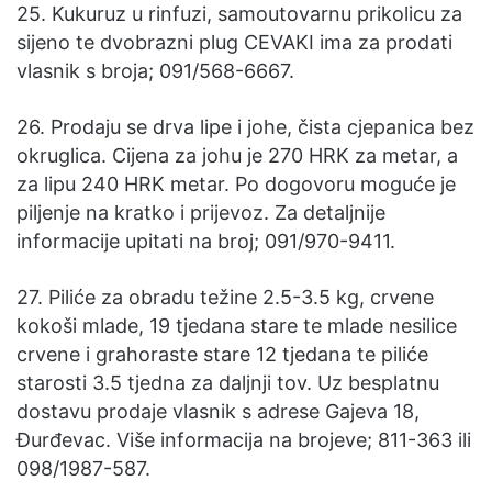
25. Kukuruz u rinfuzi, samoutovarnu prikolicu za
sijeno te dvobrazni plug CEVAKI ima za prodati
vlasnik s broja; 091/568-6667.
26. Prodaju se drva lipe i johe, čista cjepanica bez
okruglica. Cijena za johu je 270 HRK za metar, a
za lipu 240 HRK metar. Po dogovoru moguće je
piljenje na kratko i prijevoz. Za detaljnije
informacije upitati na broj; 091/970-9411.
27. Piliće za obradu težine 2.5-3.5 kg, crvene
kokoši mlade, 19 tjedana stare te mlade nesilice
crvene i grahoraste stare 12 tjedana te piliće
starosti 3.5 tjedna za daljnji tov. Uz besplatnu
dostavu prodaje vlasnik s adrese Gajeva 18,
Đurđevac. Više informacija na brojeve; 811-363 ili
098/1987-587.