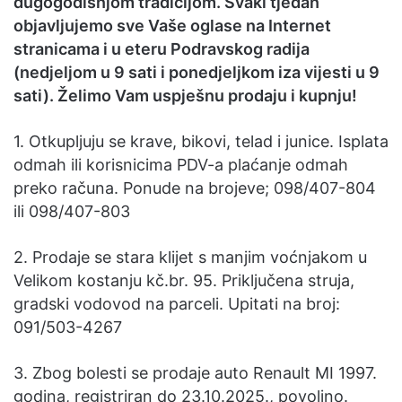
dugogodišnjom tradicijom. Svaki tjedan
m
objavljujemo sve Vaše oglase na Internet
a
stranicama i u eteru Podravskog radija
i
(nedjeljom u 9 sati i ponedjeljkom iza vijesti u 9
l
sati). Želimo Vam uspješnu prodaju i kupnju!
1. Otkupljuju se krave, bikovi, telad i junice. Isplata
odmah ili korisnicima PDV-a plaćanje odmah
preko računa. Ponude na brojeve; 098/407-804
ili 098/407-803
2. Prodaje se stara klijet s manjim voćnjakom u
Velikom kostanju kč.br. 95. Priključena struja,
gradski vodovod na parceli. Upitati na broj:
091/503-4267
3. Zbog bolesti se prodaje auto Renault MI 1997.
godina, registriran do 23.10.2025., povoljno.