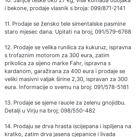
10. Janjce teške oko 27 kg, više komada odojaka
i bekone, prodaje vlasnik s broja: 099/871-2141
11. Prodaje se žensko tele simentalske pasmine
staro mjesec dana. Upitati na broj; 091/579-6768
12. Prodaje se velika runilica za kukuruz, ispravna
s trofaznim motorom za 300 eura, zatim
prikolica za sijeno marke Fahr, ispravna s
kardanom, garažirana za 400 eura i prodaje se
veliki masivni valjak širine 2,30, ispravan za 300
eura. Informacije o svemu na broj: 091/578-5181
13. Prodaje se sjeme rauole za zelenu gnojidbu.
Detalji u Virju na broj; 098/550-482
14. Prodaju se drva hrasta iscijepana i ispiljena na
kratko, zatim drva jasena cjepanice i livada