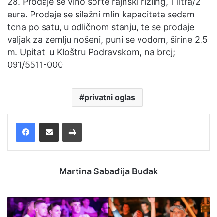
28. Prodaje se vino sorte rajnski rizling, 1 litra/2
eura. Prodaje se silažni mlin kapaciteta sedam
tona po satu, u odličnom stanju, te se prodaje
valjak za zemlju nošeni, puni se vodom, širine 2,5
m. Upitati u Kloštru Podravskom, na broj;
091/5511-000
privatni oglas
Facebook
Podijelite putem e-pošte
Ispis
Martina Sabađija Buđak