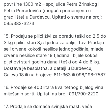
površine 1300 m2 – spoj ulica Petra Zrinskog i
Petra Preradovića (moguća prenamjena u
gradilište) u Đurđevcu. Upitati o svemu na broj:
095/383-3273
15. Prodaju se pilići živi za obradu teški od 2,5 do
3 kg i pilići stari 3,5 tjedna za daljnji tov. Prodaju
se i crvene kokoši nesilice jednogodišnje, mlade
crvene nesilice stare 19 tjedana i bijele kokoši i
pijetlovi stari godinu dana i teški od 4 do 6 kg.
Dostava je besplatna, a detalji u Đurđevcu,
Gajeva 18 ili na brojeve: 811-363 ili 098/198-7587
16. Prodaje se 400 litara kvalitetnog bijelog vina
miješanih sorti. Upitati na broj: 091/790-2220
17. Prodaje se domaća svinjska mast, veća