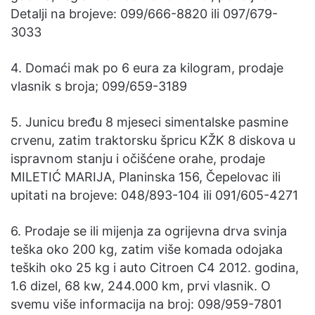
Detalji na brojeve: 099/666-8820 ili 097/679-
3033
4. Domaći mak po 6 eura za kilogram, prodaje
vlasnik s broja; 099/659-3189
5. Junicu bređu 8 mjeseci simentalske pasmine
crvenu, zatim traktorsku špricu KŽK 8 diskova u
ispravnom stanju i očišćene orahe, prodaje
MILETIĆ MARIJA, Planinska 156, Čepelovac ili
upitati na brojeve: 048/893-104 ili 091/605-4271
6. Prodaje se ili mijenja za ogrijevna drva svinja
teška oko 200 kg, zatim više komada odojaka
teških oko 25 kg i auto Citroen C4 2012. godina,
1.6 dizel, 68 kw, 244.000 km, prvi vlasnik. O
svemu više informacija na broj: 098/959-7801