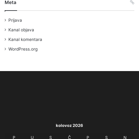
Meta
Prijava
Kanal objava
Kanal komentara
WordPress.org
kolovoz 2026
P
U
S
Č
P
S
N