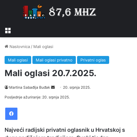
Izbornik
Naslovnica
/
Mali oglasi
Mali oglasi
Mali oglasi privatno
Privatni oglas
Mali oglasi 20.7.2025.
Martina Sabađija Buđak
S
20. srpnja 2025.
e
Posljednje ažuriranje: 20. srpnja 2025.
n
Facebook
d
a
n
Najveći radijski privatni oglasnik u Hrvatskoj s
e