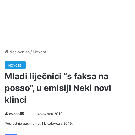
Naslovnica
/
Novosti
Novosti
Mladi liječnici “s faksa na
posao”, u emisiji Neki novi
klinci
Send
avoco
11. kolovoza 2019.
an
Posljednje ažuriranje: 11. kolovoza 2019.
email
Facebook