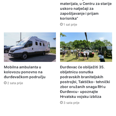
materijala, u Centru za starije
uskoro natječaji za
zapošljavanje i prijam
korisnika”
1 sat prije
Mobilna ambulanta u
Đurđevac će obilježiti 35.
kolovozu ponovno na
obljetnicu osnutka
đurđevačkom području
podravskih braniteljskih
postrojbi, Taktičko- tehnički
2 sata prije
zbor oružanih snaga RH u
Đurđevcu- upoznajte
Hrvatsku vojsku izbliza
3 sata prije