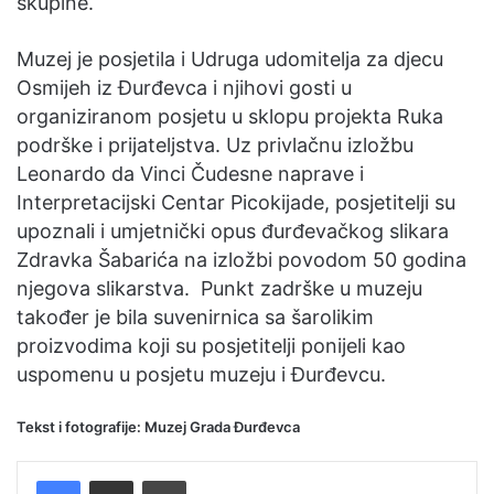
skupine.
Muzej je posjetila i Udruga udomitelja za djecu
Osmijeh iz Đurđevca i njihovi gosti u
organiziranom posjetu u sklopu projekta Ruka
podrške i prijateljstva. Uz privlačnu izložbu
Leonardo da Vinci Čudesne naprave i
Interpretacijski Centar Picokijade, posjetitelji su
upoznali i umjetnički opus đurđevačkog slikara
Zdravka Šabarića na izložbi povodom 50 godina
njegova slikarstva. Punkt zadrške u muzeju
također je bila suvenirnica sa šarolikim
proizvodima koji su posjetitelji ponijeli kao
uspomenu u posjetu muzeju i Đurđevcu.
Tekst i fotografije: Muzej Grada Đurđevca
Facebook
Podijelite putem e-pošte
Ispis