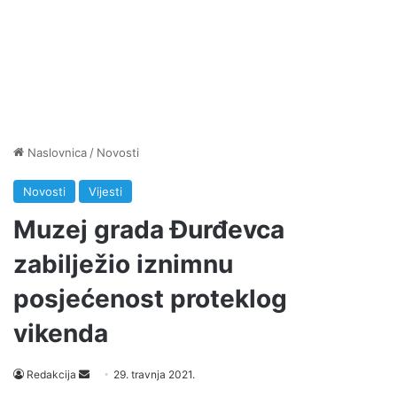
Naslovnica
/
Novosti
Novosti
Vijesti
Muzej grada Đurđevca
zabilježio iznimnu
posjećenost proteklog
vikenda
Send
Redakcija
29. travnja 2021.
an