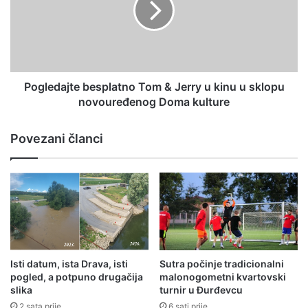
Pogledajte besplatno Tom & Jerry u kinu u sklopu
novouređenog Doma kulture
Povezani članci
Isti datum, ista Drava, isti
Sutra počinje tradicionalni
pogled, a potpuno drugačija
malonogometni kvartovski
slika
turnir u Đurđevcu
2 sata prije
6 sati prije