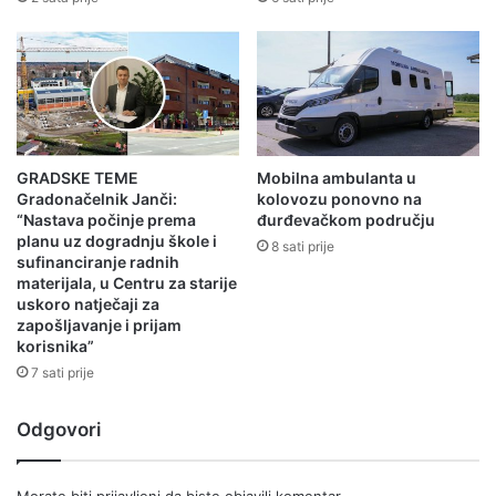
GRADSKE TEME
Mobilna ambulanta u
Gradonačelnik Janči:
kolovozu ponovno na
“Nastava počinje prema
đurđevačkom području
planu uz dogradnju škole i
8 sati prije
sufinanciranje radnih
materijala, u Centru za starije
uskoro natječaji za
zapošljavanje i prijam
korisnika”
7 sati prije
Odgovori