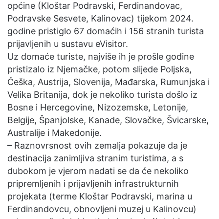
općine (Kloštar Podravski, Ferdinandovac,
Podravske Sesvete, Kalinovac) tijekom 2024.
godine pristiglo 67 domaćih i 156 stranih turista
prijavljenih u sustavu eVisitor.
Uz domaće turiste, najviše ih je prošle godine
pristizalo iz Njemačke, potom slijede Poljska,
Češka, Austrija, Slovenija, Mađarska, Rumunjska i
Velika Britanija, dok je nekoliko turista došlo iz
Bosne i Hercegovine, Nizozemske, Letonije,
Belgije, Španjolske, Kanade, Slovačke, Švicarske,
Australije i Makedonije.
– Raznovrsnost ovih zemalja pokazuje da je
destinacija zanimljiva stranim turistima, a s
dubokom je vjerom nadati se da će nekoliko
pripremljenih i prijavljenih infrastrukturnih
projekata (terme Kloštar Podravski, marina u
Ferdinandovcu, obnovljeni muzej u Kalinovcu)