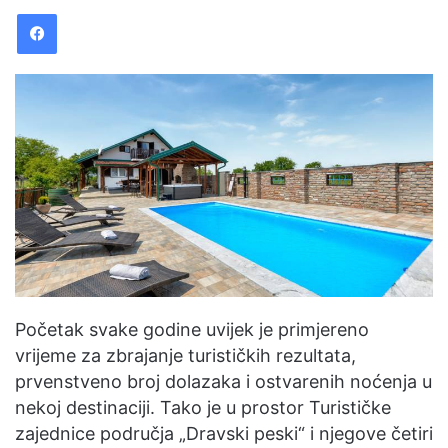
Facebook
d
a
n
e
m
a
i
l
Početak svake godine uvijek je primjereno
vrijeme za zbrajanje turističkih rezultata,
prvenstveno broj dolazaka i ostvarenih noćenja u
nekoj destinaciji. Tako je u prostor Turističke
zajednice područja „Dravski peski“ i njegove četiri