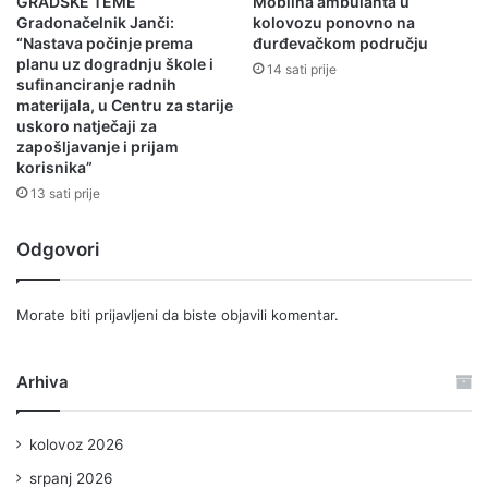
GRADSKE TEME
Mobilna ambulanta u
Gradonačelnik Janči:
kolovozu ponovno na
“Nastava počinje prema
đurđevačkom području
planu uz dogradnju škole i
14 sati prije
sufinanciranje radnih
materijala, u Centru za starije
uskoro natječaji za
zapošljavanje i prijam
korisnika”
13 sati prije
Odgovori
Morate biti
prijavljeni
da biste objavili komentar.
Arhiva
kolovoz 2026
srpanj 2026