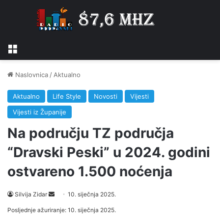
Izbornik
Naslovnica
/
Aktualno
Aktualno
Life Style
Novosti
Vijesti
Vijesti iz Županije
Na području TZ područja
“Dravski Peski” u 2024. godini
ostvareno 1.500 noćenja
Silvija Zidar
S
10. siječnja 2025.
e
Posljednje ažuriranje: 10. siječnja 2025.
n