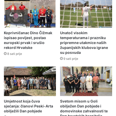
Koprivničanac Dino Čižmak
Unatoč visokim
ispisao povijest, postao
temperaturama i prazniku
europski prvak i srušio
pripremne utakmice naših
rekord Hrvatske
županijskih klubova igrane
su posvuda
8 sati prije
9 sati prije
Umjetnost koja čuva
Svetom misom u Goli
sjećanja: članovi Peski-Arta
obilježen Dan pobjede i
obilježili Dan pobjede
domovinske zahvalnosti te
Dan hrvatskih branitelja