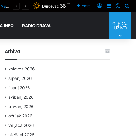
℃
38
Prijaviti se
Sidebar
Switch
Tra
Pratiti
Đurđevac
GLEDAJ
A INFO
RADIO DRAVA
UŽIVO
Arhiva
kolovoz 2026
srpanj 2026
lipanj 2026
svibanj 2026
travanj 2026
ožujak 2026
veljača 2026
siječanj 2026