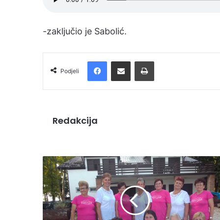
-zaključio je Sabolić.
Facebook
Podijelite putem e-pošte
Ispis
Podjeli
Redakcija