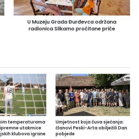
U Muzeju Grada Đurđevca održana
radionica Slikamo pročitane priče
okim temperaturama
Umjetnost koja čuva sjećanja:
pripremne utakmice
članovi Peski-Arta obilježili Dan
jskih klubova igrane
pobjede