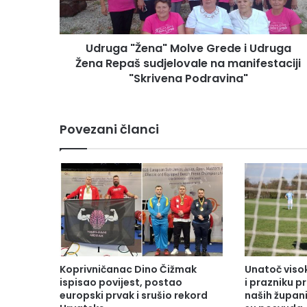
Udruga "Žena" Molve Grede i Udruga
Žena Repaš sudjelovale na manifestaciji
"Skrivena Podravina"
Povezani članci
Koprivničanac Dino Čižmak
Unatoč vis
ispisao povijest, postao
i prazniku 
europski prvak i srušio rekord
naših župani