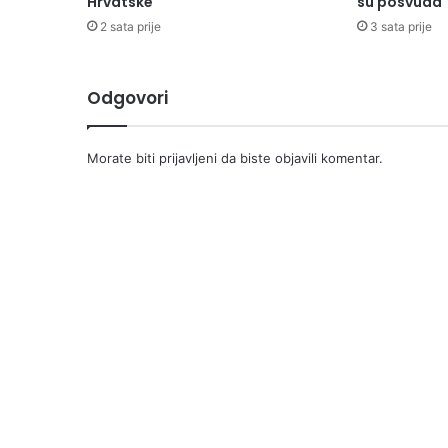
Hrvatske
su posvuda
2 sata prije
3 sata prije
Odgovori
Morate biti
prijavljeni
da biste objavili komentar.