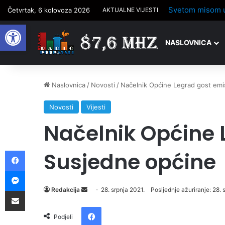
Budi FIT na tra
Četvrtak, 6 kolovoza 2026
AKTUALNE VIJESTI
Open toolbar
NASLOVNICA
Naslovnica
/
Novosti
/
Načelnik Općine Legrad gost emi
Novosti
Vijesti
Načelnik Općine 
Facebook
Susjedne općine
Messenger
Send
Redakcija
28. srpnja 2021.
Posljednje ažuriranje: 28. 
Podijelite putem e-pošte
an
Facebook
email
Podjeli