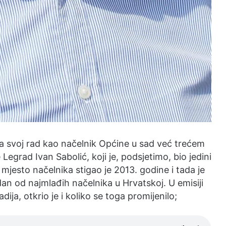
 a svoj rad kao načelnik Općine u sad već trećem
grad Ivan Sabolić, koji je, podsjetimo, bio jedini
 mjesto načelnika stigao je 2013. godine i tada je
edan od najmlađih načelnika u Hrvatskoj. U emisiji
a, otkrio je i koliko se toga promijenilo;