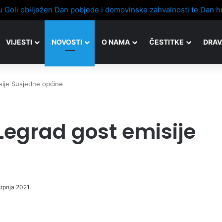
vnjaku ispred Cerina
VIJESTI
NOVOSTI
O NAMA
ČESTITKE
DRAV
sije Susjedne općine
Legrad gost emisije
srpnja 2021.