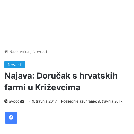
Naslovnica
/
Novosti
Novosti
Najava: Doručak s hrvatskih
farmi u Križevcima
avoco
S
9. travnja 2017.
Posljednje ažuriranje: 9. travnja 2017.
e
Facebook
n
d
a