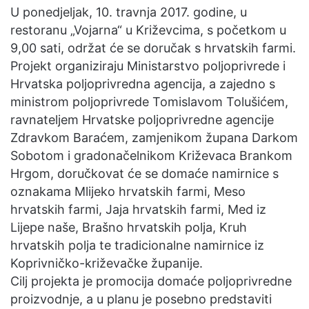
n
U ponedjeljak, 10. travnja 2017. godine, u
e
restoranu „Vojarna“ u Križevcima, s početkom u
m
9,00 sati, održat će se doručak s hrvatskih farmi.
a
Projekt organiziraju Ministarstvo poljoprivrede i
i
Hrvatska poljoprivredna agencija, a zajedno s
l
ministrom poljoprivrede Tomislavom Tolušićem,
ravnateljem Hrvatske poljoprivredne agencije
Zdravkom Baraćem, zamjenikom župana Darkom
Sobotom i gradonačelnikom Križevaca Brankom
Hrgom, doručkovat će se domaće namirnice s
oznakama Mlijeko hrvatskih farmi, Meso
hrvatskih farmi, Jaja hrvatskih farmi, Med iz
Lijepe naše, Brašno hrvatskih polja, Kruh
hrvatskih polja te tradicionalne namirnice iz
Koprivničko-križevačke županije.
Cilj projekta je promocija domaće poljoprivredne
proizvodnje, a u planu je posebno predstaviti