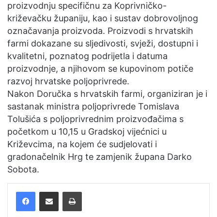
proizvodnju specifičnu za Koprivničko-
križevačku županiju, kao i sustav dobrovoljnog
označavanja proizvoda. Proizvodi s hrvatskih
farmi dokazane su sljedivosti, svježi, dostupni i
kvalitetni, poznatog podrijetla i datuma
proizvodnje, a njihovom se kupovinom potiče
razvoj hrvatske poljoprivrede.
Nakon Doručka s hrvatskih farmi, organiziran je i
sastanak ministra poljoprivrede Tomislava
Tolušića s poljoprivrednim proizvođačima s
početkom u 10,15 u Gradskoj vijećnici u
Križevcima, na kojem će sudjelovati i
gradonačelnik Hrg te zamjenik župana Darko
Sobota.
Facebook
Podijelite putem e-pošte
Ispis