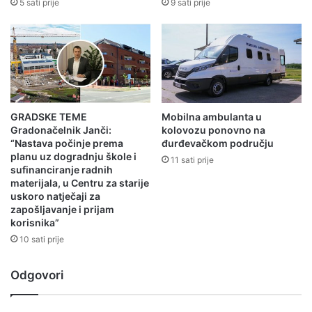
5 sati prije
9 sati prije
GRADSKE TEME
Mobilna ambulanta u
Gradonačelnik Janči:
kolovozu ponovno na
“Nastava počinje prema
đurđevačkom području
planu uz dogradnju škole i
11 sati prije
sufinanciranje radnih
materijala, u Centru za starije
uskoro natječaji za
zapošljavanje i prijam
korisnika”
10 sati prije
Odgovori