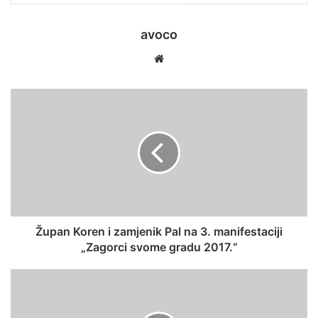
avoco
We
bsi
te
Župan Koren i zamjenik Pal na 3. manifestaciji
„Zagorci svome gradu 2017.“