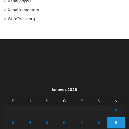
Kanal objava
Kanal komentara
WordPress.org
kolovoz 2026
P
U
S
Č
P
S
N
1
2
3
4
5
6
7
8
9