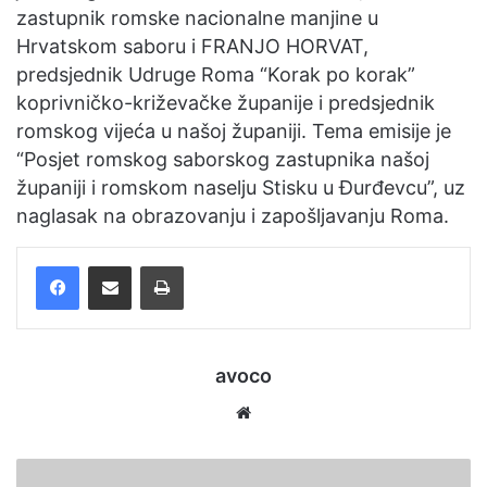
zastupnik romske nacionalne manjine u
a
Hrvatskom saboru i FRANJO HORVAT,
i
predsjednik Udruge Roma “Korak po korak”
l
koprivničko-križevačke županije i predsjednik
romskog vijeća u našoj županiji. Tema emisije je
“Posjet romskog saborskog zastupnika našoj
županiji i romskom naselju Stisku u Đurđevcu”, uz
naglasak na obrazovanju i zapošljavanju Roma.
Facebook
Podijelite putem e-pošte
Ispis
avoco
We
bsi
te