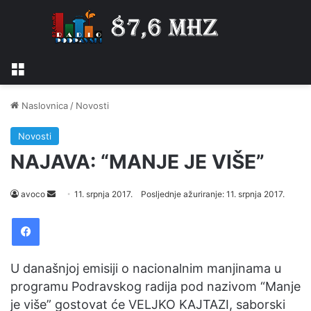
Izbornik
Naslovnica
/
Novosti
Novosti
NAJAVA: “MANJE JE VIŠE”
avoco
S
11. srpnja 2017.
Posljednje ažuriranje: 11. srpnja 2017.
e
Facebook
n
d
a
U današnjoj emisiji o nacionalnim manjinama u
n
programu Podravskog radija pod nazivom “Manje
e
je više” gostovat će VELJKO KAJTAZI, saborski
m