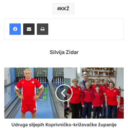
KKŽ
Facebook
Podijelite putem e-pošte
Ispis
Silvija Zidar
Udruga slijepih Koprivničko-križevačke županije