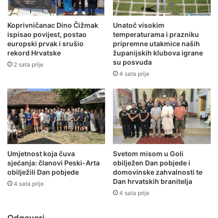
Koprivničanac Dino Čižmak
Unatoč visokim
ispisao povijest, postao
temperaturama i prazniku
europski prvak i srušio
pripremne utakmice naših
rekord Hrvatske
županijskih klubova igrane
su posvuda
2 sata prije
4 sata prije
Umjetnost koja čuva
Svetom misom u Goli
sjećanja: članovi Peski-Arta
obilježen Dan pobjede i
obilježili Dan pobjede
domovinske zahvalnosti te
Dan hrvatskih branitelja
4 sata prije
4 sata prije
Odgovori