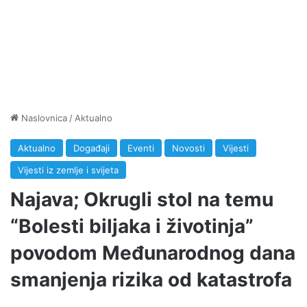
Naslovnica
/
Aktualno
Aktualno
Događaji
Eventi
Novosti
Vijesti
Vijesti iz zemlje i svijeta
Najava; Okrugli stol na temu
“Bolesti biljaka i životinja”
povodom Međunarodnog dana
smanjenja rizika od katastrofa