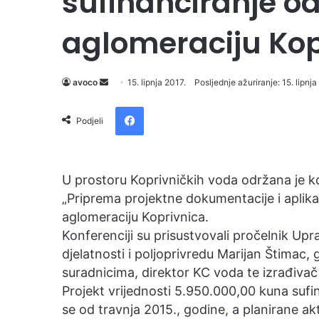
sufinanciranje od
aglomeraciju Kop
avoco
S
15. lipnja 2017.
Posljednje ažuriranje: 15. lipnja
e
Facebook
n
Podjeli
d
a
n
U prostoru Koprivničkih voda održana je k
e
„Priprema projektne dokumentacije i aplika
m
aglomeraciju Koprivnica.
a
Konferenciji su prisustvovali pročelnik U
i
djelatnosti i poljoprivredu Marijan Štimac,
l
suradnicima, direktor KC voda te izrađivač 
Projekt vrijednosti 5.950.000,00 kuna sufi
se od travnja 2015., godine, a planirane ak