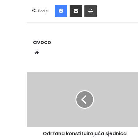
Facebook
Podijelite putem e-pošte
Ispis
Podjeli
avoco
We
bsi
te
Održana konstituirajuća sjednica