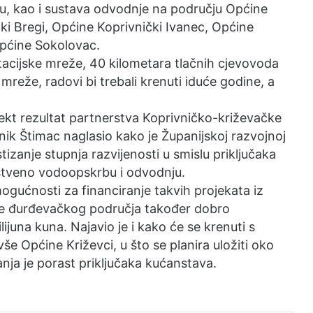
u, kao i sustava odvodnje na području Općine
ki Bregi, Općine Koprivnički Ivanec, Općine
Općine Sokolovac.
tacijske mreže, 40 kilometara tlačnih cjevovoda
reže, radovi bi trebali krenuti iduće godine, a
ekt rezultat partnerstva Koprivničko-križevačke
lnik Štimac naglasio kako je Županijskoj razvojnoj
tizanje stupnja razvijenosti u smislu priključaka
stveno vodoopskrbu i odvodnju.
ogućnosti za financiranje takvih projekata iz
ije đurđevačkog područja također dobro
lijuna kuna. Najavio je i kako će se krenuti s
e Općine Križevci, u što se planira uložiti oko
ganja je porast priključaka kućanstava.