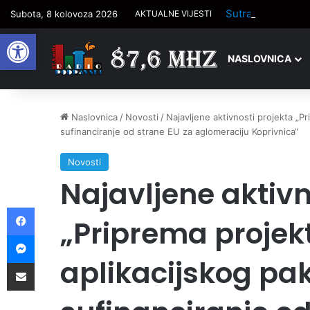
Sutra počinje tr
Subota, 8 kolovoza 2026
AKTUALNE VIJESTI
Open toolbar
NASLOVNICA
Naslovnica
/
Novosti
/
Najavljene aktivnosti projekta „P
sufinanciranje od strane EU za aglomeraciju Koprivnica“
Novosti
Najavljene aktivn
Facebook
„Priprema projek
Messenger
aplikacijskog pa
Podijelite putem e-pošte