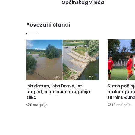
Općinskog vijeća
Povezani članci
Isti datum, ista Drava, isti
Sutra počinj
pogled, a potpuno drugačija
malonogome
slika
turnir u Đur
8 sati prije
13 sati prije