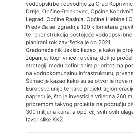
vodoopskrbe i odvodnje za Grad Koprivnic
Drnje, Općine Đelekovec, Općine Koprivnič
Legrad, Općine Rasinja, Općine Hlebine i 
Predviđa se izgradnja 120 kilometara gravi
te rekonstrukcija postojeće vodoopskrbne m
planirani rok završetka je do 2021.
Gradonačelnik Jakšić kazao je kako je proj
županije, Koprivnice i općina, dok je proče
strategiji među definiranim prioritetima pos
na vodnokomunalnu infrastrukturu, prven
Štimac je kazao kako su se otvorile nove m
Europske unije te kako projekt aglomerac
napreduje, što je investicija vrijedna 260 mi
pripremom takvog projekta na području bivš
300 milijuna kuna, a opći cilj svih ovih ula
Izvor slike KKŽ