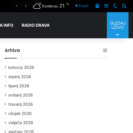
℃
21
Prijaviti se
Sidebar
Switch
Tra
Pratiti
Đurđevac
GLEDAJ
A INFO
RADIO DRAVA
UŽIVO
Arhiva
kolovoz 2026
srpanj 2026
lipanj 2026
svibanj 2026
travanj 2026
ožujak 2026
veljača 2026
siječanj 2026