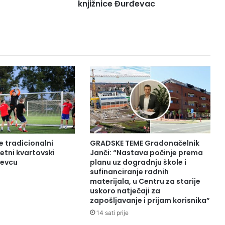
knjižnice Đurđevac
e tradicionalni
GRADSKE TEME Gradonačelnik
tni kvartovski
Janči: “Nastava počinje prema
đevcu
planu uz dogradnju škole i
sufinanciranje radnih
materijala, u Centru za starije
uskoro natječaji za
zapošljavanje i prijam korisnika”
14 sati prije