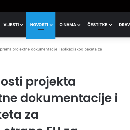
adicionalni malonogometni kvartovski turnir u Đurđevcu
VIJESTI
NOVOSTI
O NAMA
ČESTITKE
DRAV
riprema projektne dokumentacije i aplikacijskog paketa za
osti projekta
tne dokumentacije i
keta za