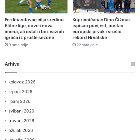
Ferdinandovac cilja sredinu
Koprivničanac Dino Čižmak
Elitne lige, doveli nova
ispisao povijest, postao
imena, ali ostali i bez važnih
europski prvak i srušio
igrača iz prošle sezone
rekord Hrvatske
3 sata prije
22 sata prije
Arhiva
kolovoz 2026
srpanj 2026
lipanj 2026
svibanj 2026
travanj 2026
ožujak 2026
veljača 2026