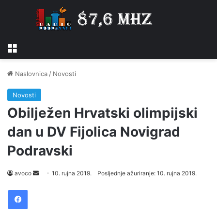
Izbornik
Naslovnica
/
Novosti
Novosti
Obilježen Hrvatski olimpijski
dan u DV Fijolica Novigrad
Podravski
Send
avoco
10. rujna 2019.
Posljednje ažuriranje: 10. rujna 2019.
an
Facebook
email