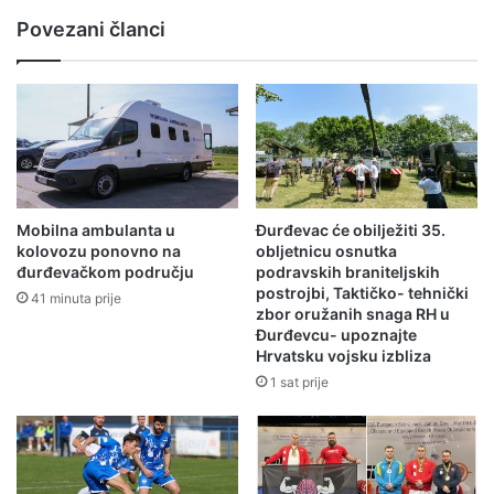
Povezani članci
Mobilna ambulanta u
Đurđevac će obilježiti 35.
kolovozu ponovno na
obljetnicu osnutka
đurđevačkom području
podravskih braniteljskih
postrojbi, Taktičko- tehnički
41 minuta prije
zbor oružanih snaga RH u
Đurđevcu- upoznajte
Hrvatsku vojsku izbliza
1 sat prije