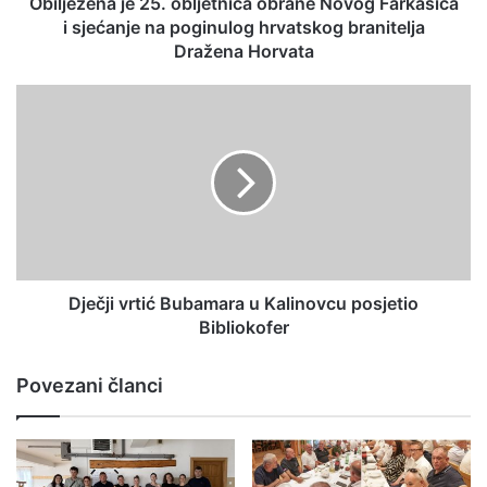
Obilježena je 25. obljetnica obrane Novog Farkašića
i sjećanje na poginulog hrvatskog branitelja
Dražena Horvata
Dječji vrtić Bubamara u Kalinovcu posjetio
Bibliokofer
Povezani članci