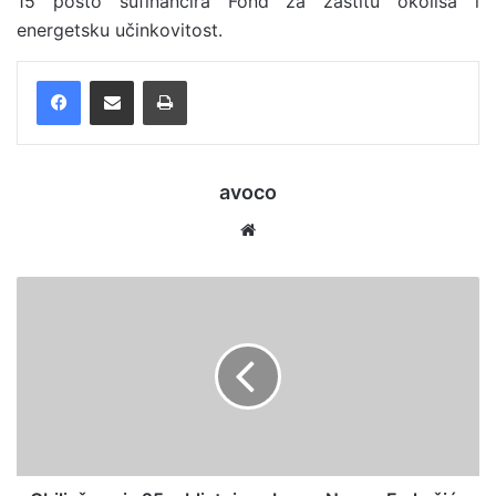
15 posto sufinancira Fond za zaštitu okoliša i
energetsku učinkovitost.
Facebook
Podijelite putem e-pošte
Ispis
avoco
We
bsi
te