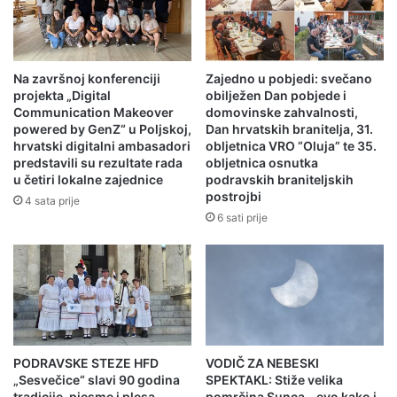
Na završnoj konferenciji
Zajedno u pobjedi: svečano
projekta „Digital
obilježen Dan pobjede i
Communication Makeover
domovinske zahvalnosti,
powered by GenZ“ u Poljskoj,
Dan hrvatskih branitelja, 31.
hrvatski digitalni ambasadori
obljetnica VRO “Oluja” te 35.
predstavili su rezultate rada
obljetnica osnutka
u četiri lokalne zajednice
podravskih braniteljskih
postrojbi
4 sata prije
6 sati prije
PODRAVSKE STEZE HFD
VODIČ ZA NEBESKI
„Sesvečice“ slavi 90 godina
SPEKTAKL: Stiže velika
tradicije, pjesme i plesa,
pomrčina Sunca – evo kako i