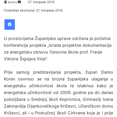
avoco
S
27. listopada 2016.
e
Posljednje ažuriranje: 27. listopada 2016.
n
Facebook
d
a
n
U prostorijama Županijske uprave održana je početna
e
konferencija projekta „Izrada projektne dokumentacije
m
za energetsku obnovu Osnovne škole prof. Franje
a
Viktora Šignjara Virje“.
i
l
Prije samog predstavljanja projekta, župan Darko
Koren osvrnuo se na brojna županijska ulaganja u
energetsku učinkovitost škola te istaknuo kako je
energetska učinkovitost od 2009. godine pa do danas
poboljšana u Srednjoj školi Koprivnica, Gimnaziji Ivana
Zakmardija Dijankovečkoga Križevci, Učeničkom domu
Križevci, ali i u Područnoj školi Cirkvena koja je i prije