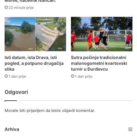
Molve, načelnik Ivančan:
22 minute prije
Isti datum, ista Drava, isti
Sutra počinje tradicionalni
pogled, a potpuno drugačija
malonogometni kvartovski
slika
turnir u Đurđevcu
1 dan prije
1 dan prije
Odgovori
Morate biti
prijavljeni
da biste objavili komentar.
Arhiva