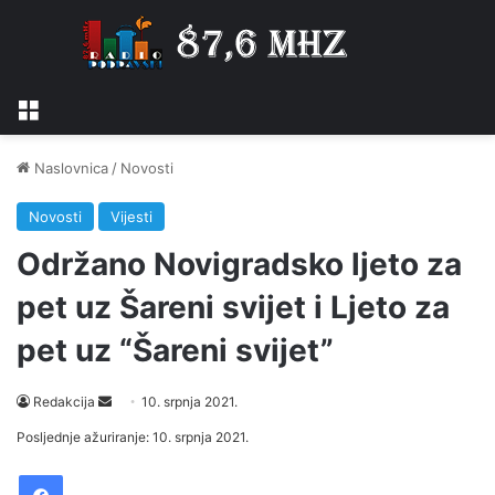
Izbornik
Naslovnica
/
Novosti
Novosti
Vijesti
Održano Novigradsko ljeto za
pet uz Šareni svijet i Ljeto za
pet uz “Šareni svijet”
Send
Redakcija
10. srpnja 2021.
an
Posljednje ažuriranje: 10. srpnja 2021.
email
Facebook