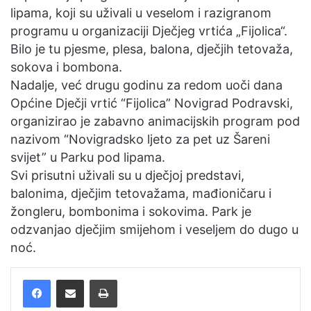
lipama, koji su uživali u veselom i razigranom
programu u organizaciji Dječjeg vrtića „Fijolica“.
Bilo je tu pjesme, plesa, balona, dječjih tetovaža,
sokova i bombona.
Nadalje, već drugu godinu za redom uoči dana
Općine Dječji vrtić “Fijolica” Novigrad Podravski,
organizirao je zabavno animacijskih program pod
nazivom “Novigradsko ljeto za pet uz Šareni
svijet” u Parku pod lipama.
Svi prisutni uživali su u dječjoj predstavi,
balonima, dječjim tetovažama, mađioničaru i
žongleru, bombonima i sokovima. Park je
odzvanjao dječjim smijehom i veseljem do dugo u
noć.
Facebook
Podijelite putem e-pošte
Ispis