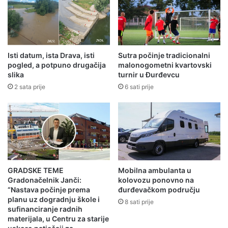
Isti datum, ista Drava, isti
Sutra počinje tradicionalni
pogled, a potpuno drugačija
malonogometni kvartovski
slika
turnir u Đurđevcu
2 sata prije
6 sati prije
GRADSKE TEME
Mobilna ambulanta u
Gradonačelnik Janči:
kolovozu ponovno na
“Nastava počinje prema
đurđevačkom području
planu uz dogradnju škole i
8 sati prije
sufinanciranje radnih
materijala, u Centru za starije