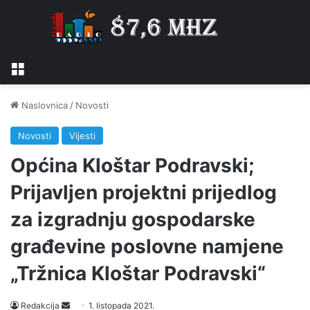
Izbornik
Naslovnica
/
Novosti
Novosti
Vijesti
Općina Kloštar Podravski;
Prijavljen projektni prijedlog
za izgradnju gospodarske
građevine poslovne namjene
„Tržnica Kloštar Podravski“
Send
Redakcija
1. listopada 2021.