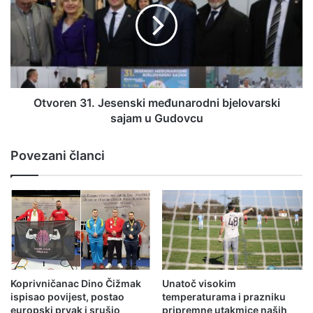
Otvoren 31. Jesenski međunarodni bjelovarski
sajam u Gudovcu
Povezani članci
Koprivničanac Dino Čižmak
Unatoč visokim
ispisao povijest, postao
temperaturama i prazniku
europski prvak i srušio
pripremne utakmice naših