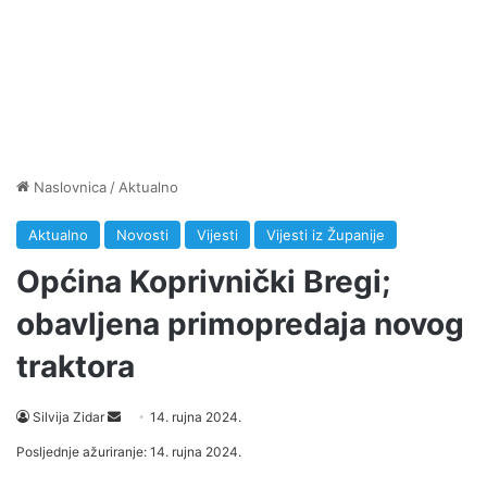
Naslovnica
/
Aktualno
Aktualno
Novosti
Vijesti
Vijesti iz Županije
Općina Koprivnički Bregi;
obavljena primopredaja novog
traktora
Silvija Zidar
S
14. rujna 2024.
e
Posljednje ažuriranje: 14. rujna 2024.
n