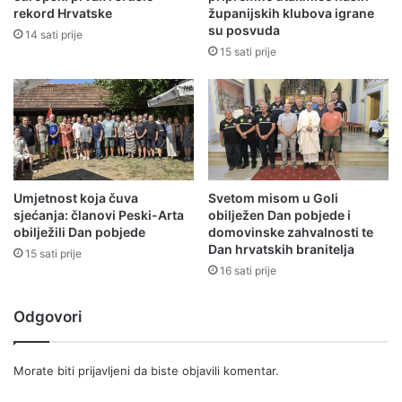
rekord Hrvatske
županijskih klubova igrane
su posvuda
14 sati prije
15 sati prije
Umjetnost koja čuva
Svetom misom u Goli
sjećanja: članovi Peski-Arta
obilježen Dan pobjede i
obilježili Dan pobjede
domovinske zahvalnosti te
Dan hrvatskih branitelja
15 sati prije
16 sati prije
Odgovori
Morate biti
prijavljeni
da biste objavili komentar.