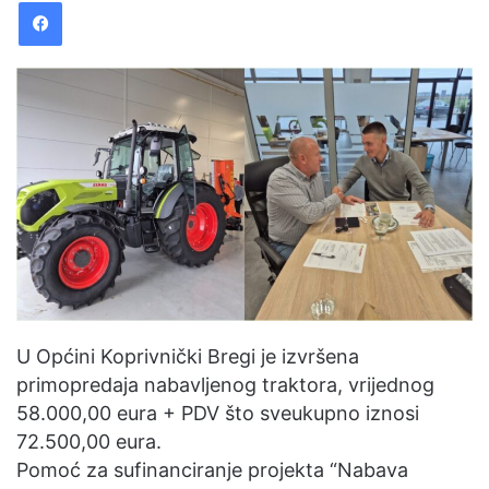
Facebook
d
a
n
e
m
a
i
l
U Općini Koprivnički Bregi je izvršena
primopredaja nabavljenog traktora, vrijednog
58.000,00 eura + PDV što sveukupno iznosi
72.500,00 eura.
Pomoć za sufinanciranje projekta “Nabava