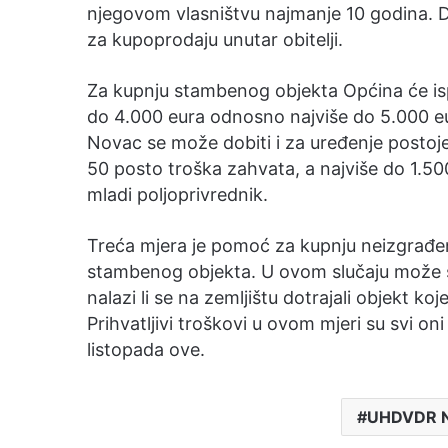
njegovom vlasništvu najmanje 10 godina. D
za kupoprodaju unutar obitelji.
Za kupnju stambenog objekta Općina će ispl
do 4.000 eura odnosno najviše do 5.000 eura
Novac se može dobiti i za uređenje postoj
50 posto troška zahvata, a najviše do 1.50
mladi poljoprivrednik.
Treća mjera je pomoć za kupnju neizgrađen
stambenog objekta. U ovom slučaju može s
nalazi li se na zemljištu dotrajali objekt koj
Prihvatljivi troškovi u ovom mjeri su svi oni
listopada ove.
UHDVDR No