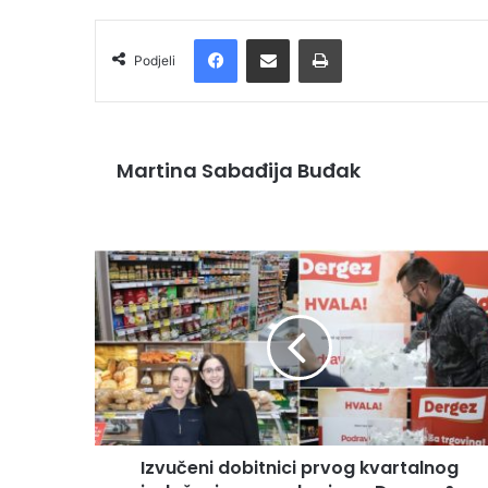
Facebook
Podijelite putem e-pošte
Ispis
Podjeli
Martina Sabađija Buđak
Izvučeni dobitnici prvog kvartalnog