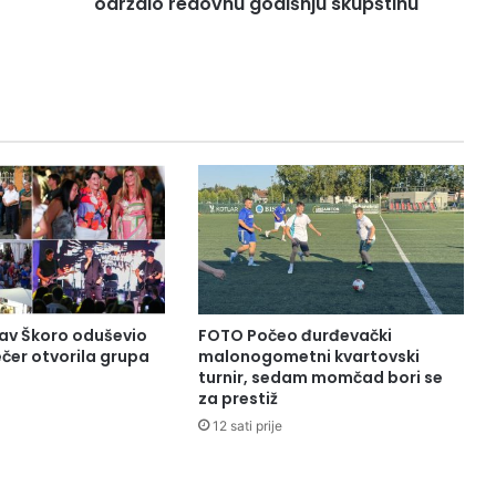
održalo redovnu godišnju skupštinu
av Škoro oduševio
FOTO Počeo đurđevački
čer otvorila grupa
malonogometni kvartovski
turnir, sedam momčad bori se
za prestiž
12 sati prije