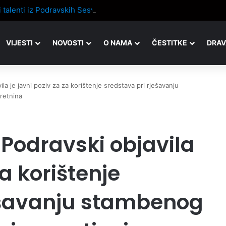
VIJESTI
NOVOSTI
O NAMA
ČESTITKE
DRAV
la je javni poziv za za korištenje sredstava pri rješavanju
retnina
Podravski objavila
za korištenje
ešavanju stambenog