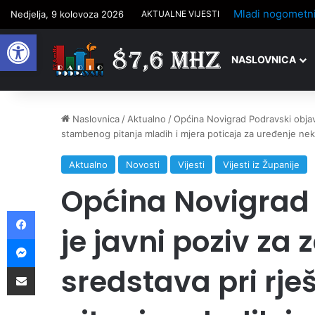
Nedjelja, 9 kolovoza 2026
AKTUALNE VIJESTI
Open toolbar
NASLOVNICA
Naslovnica
/
Aktualno
/
Općina Novigrad Podravski objavi
stambenog pitanja mladih i mjera poticaja za uređenje nek
Aktualno
Novosti
Vijesti
Vijesti iz Županije
Općina Novigrad 
Facebook
je javni poziv za 
Messenger
Podijelite putem e-pošte
sredstava pri rj