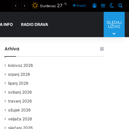
℃
27
Mladi nogometni talenti iz Podravskih Sesveta grade svoj put u prvoligaškim školama
Prijaviti se
Sidebar
Switch
Tra
Pratiti
Đurđevac
GLEDAJ
A INFO
RADIO DRAVA
UŽIVO
Arhiva
kolovoz 2026
srpanj 2026
lipanj 2026
svibanj 2026
travanj 2026
ožujak 2026
veljača 2026
siječanj 2026