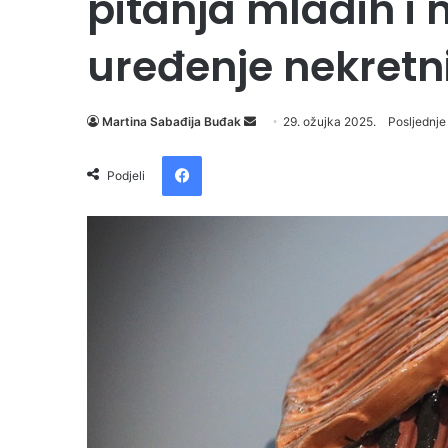
pitanja mladih i 
uređenje nekretn
Martina Sabađija Buđak
S
29. ožujka 2025.
Posljednje
e
Facebook
n
Podjeli
d
a
n
e
m
a
i
l