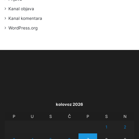
Kanal objava
Kanal komentara
WordPress.org
kolovoz 2026
P
U
S
Č
P
S
N
1
2