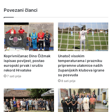
Povezani članci
Koprivničanac Dino Čižmak
Unatoč visokim
ispisao povijest, postao
temperaturama i prazniku
europski prvak i srušio
pripremne utakmice naših
rekord Hrvatske
županijskih klubova igrane
su posvuda
7 sati prije
8 sati prije