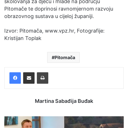
školovanja za djecu i mlade na području
Pitomače te doprinosi ravnomjernom razvoju
obrazovnog sustava u cijeloj županiji.
Izvor: Pitomača, www.vpz.hr, Fotografije:
Kristijan Toplak
Pitomača
Facebook
Podijelite putem e-pošte
Ispis
Martina Sabađija Buđak