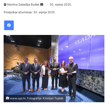
Martina Sabađija Buđak
S
30. srpnja 2025.
e
Posljednje ažuriranje: 30. srpnja 2025.
n
Facebook
d
a
n
e
m
a
i
l
www.vpz.hr, Fotografije: Kristijan Toplak