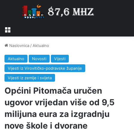
Izbornik
Naslovnica
/
Aktualno
Aktualno
Novosti
Vijesti
Vijesti iz Virovitičko-podravske županije
Vijesti iz zemlje i svijeta
Općini Pitomača uručen
ugovor vrijedan više od 9,5
milijuna eura za izgradnju
nove škole i dvorane