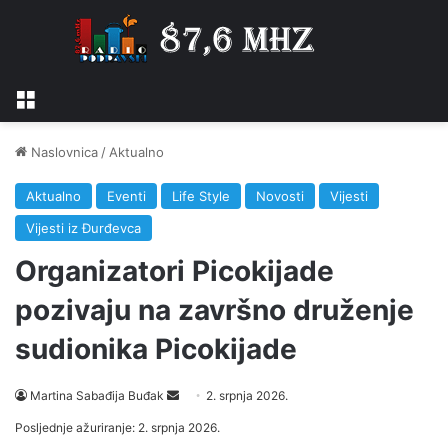
Izbornik
Naslovnica
/
Aktualno
Aktualno
Eventi
Life Style
Novosti
Vijesti
Vijesti iz Đurđevca
Organizatori Picokijade
pozivaju na završno druženje
sudionika Picokijade
Martina Sabađija Buđak
S
2. srpnja 2026.
e
Posljednje ažuriranje: 2. srpnja 2026.
n