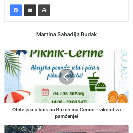
Facebook
Podijelite putem e-pošte
Ispis
Martina Sabađija Buđak
Obiteljski piknik na Bazenima Cerine – vikend za
pamćenje!