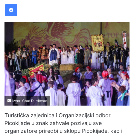
Facebook
d
a
n
e
m
a
i
l
Izvor: Grad Đurđevac
Turistička zajednica i Organizacijski odbor
Picokijade u znak zahvale pozivaju sve
organizatore priredbi u sklopu Picokijade, kao i