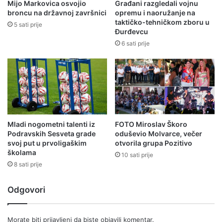
Mijo Markovica osvojio
Građani razgledali vojnu
broncu na državnoj završnici
opremu i naoružanje na
taktičko-tehničkom zboru u
5 sati prije
Đurđevcu
6 sati prije
Mladi nogometni talenti iz
FOTO Miroslav Škoro
Podravskih Sesveta grade
oduševio Molvarce, večer
svoj put u prvoligaškim
otvorila grupa Pozitivo
školama
10 sati prije
8 sati prije
Odgovori
Morate biti
prijavljeni
da biste objavili komentar.