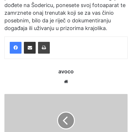
dođete na Šodericu, ponesete svoj fotoaparat te
zamrznete onaj trenutak koji se za vas činio
posebnim, bilo da je riječ o dokumentiranju
događaja ili uživanju u prizorima krajolika.
Facebook
Podijelite putem e-pošte
Ispis
avoco
We
bsi
te