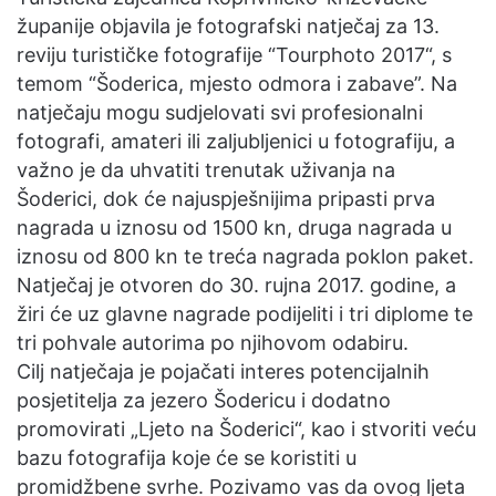
e
županije objavila je fotografski natječaj za 13.
m
reviju turističke fotografije “Tourphoto 2017“, s
a
temom “Šoderica, mjesto odmora i zabave”. Na
i
natječaju mogu sudjelovati svi profesionalni
l
fotografi, amateri ili zaljubljenici u fotografiju, a
važno je da uhvatiti trenutak uživanja na
Šoderici, dok će najuspješnijima pripasti prva
nagrada u iznosu od 1500 kn, druga nagrada u
iznosu od 800 kn te treća nagrada poklon paket.
Natječaj je otvoren do 30. rujna 2017. godine, a
žiri će uz glavne nagrade podijeliti i tri diplome te
tri pohvale autorima po njihovom odabiru.
Cilj natječaja je pojačati interes potencijalnih
posjetitelja za jezero Šodericu i dodatno
promovirati „Ljeto na Šoderici“, kao i stvoriti veću
bazu fotografija koje će se koristiti u
promidžbene svrhe. Pozivamo vas da ovog ljeta