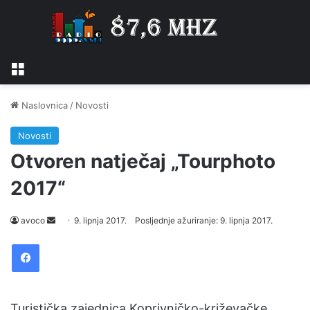
Izbornik
Naslovnica
/
Novosti
Novosti
Otvoren natječaj „Tourphoto
2017“
avoco
S
9. lipnja 2017.
Posljednje ažuriranje: 9. lipnja 2017.
e
Facebook
n
d
a
n
Turistička zajednica Koprivničko-križevačke