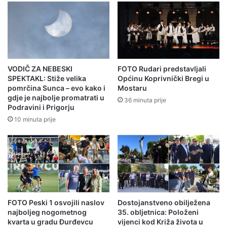
VODIČ ZA NEBESKI
FOTO Rudari predstavljali
SPEKTAKL: Stiže velika
Općinu Koprivnički Bregi u
pomrčina Sunca – evo kako i
Mostaru
gdje je najbolje promatrati u
36 minuta prije
Podravini i Prigorju
10 minuta prije
FOTO Peski 1 osvojili naslov
Dostojanstveno obilježena
najboljeg nogometnog
35. obljetnica: Položeni
kvarta u gradu Đurđevcu
vijenci kod Križa života u