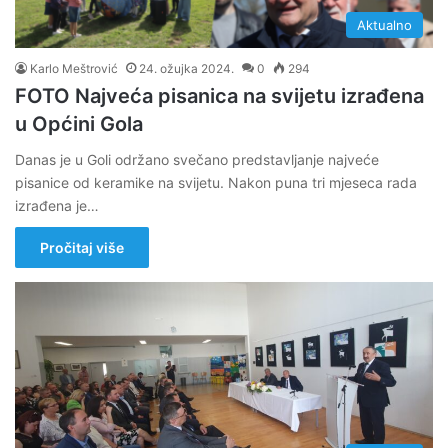
Aktualno
Karlo Meštrović
24. ožujka 2024.
0
294
FOTO Najveća pisanica na svijetu izrađena
u Općini Gola
Danas je u Goli održano svečano predstavljanje najveće
pisanice od keramike na svijetu. Nakon puna tri mjeseca rada
izrađena je…
Pročitaj više