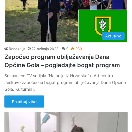
Aktualno
Redakcija
27. svibnja 2023.
0
933
Započeo program obilježavanja Dana
Općine Gola – pogledajte bogat program
Snimanjem TV serijala “Najbolje iz Hrvatske” u Art centru
Ješkovo započeo je bogat program obilježavanja Dana Općine
Gola. Kulturnih i…
Pročitaj više