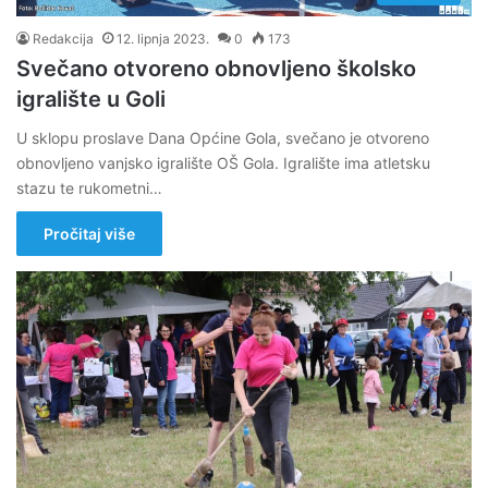
Redakcija
12. lipnja 2023.
0
173
Svečano otvoreno obnovljeno školsko
igralište u Goli
U sklopu proslave Dana Općine Gola, svečano je otvoreno
obnovljeno vanjsko igralište OŠ Gola. Igralište ima atletsku
stazu te rukometni…
Pročitaj više