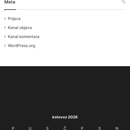
Meta
Prijava
Kanal objava
Kanal komentara
WordPress.org
kolovoz 2026
P
U
S
Č
P
S
N