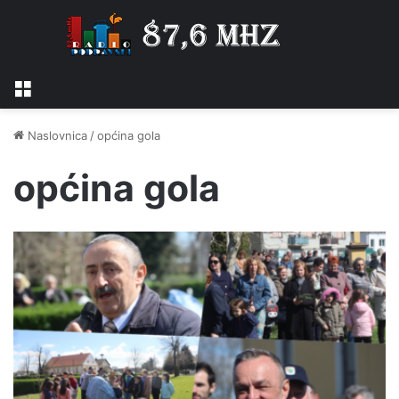
Izbornik
Naslovnica
/
općina gola
općina gola