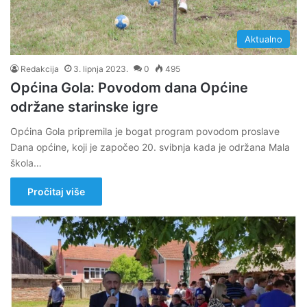
Aktualno
Redakcija
3. lipnja 2023.
0
495
Općina Gola: Povodom dana Općine
održane starinske igre
Općina Gola pripremila je bogat program povodom proslave
Dana općine, koji je započeo 20. svibnja kada je održana Mala
škola…
Pročitaj više