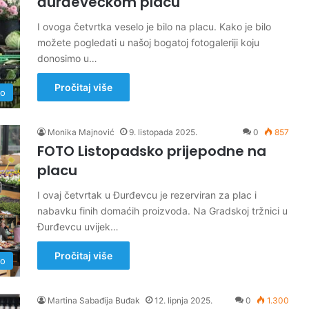
đurđevečkom placu
I ovoga četvrtka veselo je bilo na placu. Kako je bilo
možete pogledati u našoj bogatoj fotogaleriji koju
donosimo u…
Pročitaj više
no
Monika Majnović
9. listopada 2025.
0
857
FOTO Listopadsko prijepodne na
placu
I ovaj četvrtak u Đurđevcu je rezerviran za plac i
nabavku finih domaćih proizvoda. Na Gradskoj tržnici u
Đurđevcu uvijek…
Pročitaj više
no
Martina Sabađija Buđak
12. lipnja 2025.
0
1.300