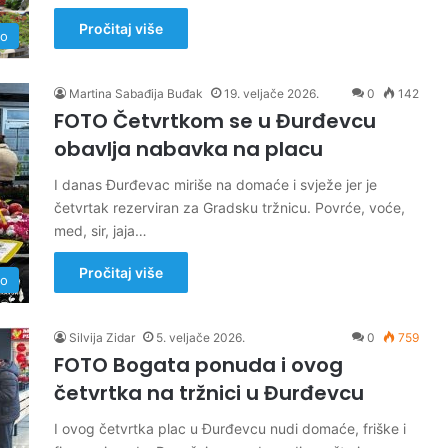
Pročitaj više
no
Martina Sabađija Buđak
19. veljače 2026.
0
142
FOTO Četvrtkom se u Đurđevcu
obavlja nabavka na placu
I danas Đurđevac miriše na domaće i svježe jer je
četvrtak rezerviran za Gradsku tržnicu. Povrće, voće,
med, sir, jaja…
Pročitaj više
no
Silvija Zidar
5. veljače 2026.
0
759
FOTO Bogata ponuda i ovog
četvrtka na tržnici u Đurđevcu
I ovog četvrtka plac u Đurđevcu nudi domaće, friške i