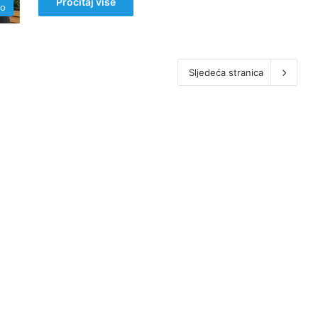
Pročitaj više
no
Sljedeća stranica