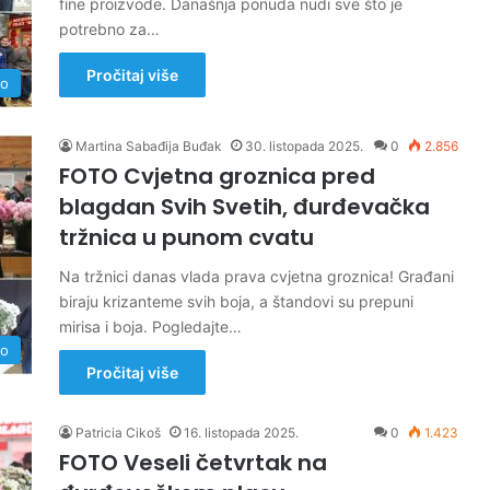
fine proizvode. Današnja ponuda nudi sve što je
potrebno za…
Pročitaj više
no
Martina Sabađija Buđak
30. listopada 2025.
0
2.856
FOTO Cvjetna groznica pred
blagdan Svih Svetih, đurđevačka
tržnica u punom cvatu
Na tržnici danas vlada prava cvjetna groznica! Građani
biraju krizanteme svih boja, a štandovi su prepuni
mirisa i boja. Pogledajte…
no
Pročitaj više
Patricia Cikoš
16. listopada 2025.
0
1.423
FOTO Veseli četvrtak na