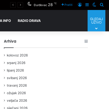
℃
28
Prijaviti se
Sidebar
Switch
Tra
Pratiti
Đurđevac
GLEDAJ
A INFO
RADIO DRAVA
UŽIVO
Arhiva
kolovoz 2026
srpanj 2026
lipanj 2026
svibanj 2026
travanj 2026
ožujak 2026
veljača 2026
siječanj 2026