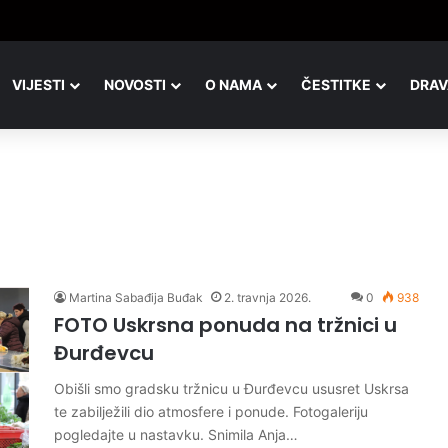
icionalni malonogometni kvartovski turnir u Đurđevcu
VIJESTI
NOVOSTI
O NAMA
ČESTITKE
DRAV
Martina Sabađija Buđak
2. travnja 2026.
0
938
FOTO Uskrsna ponuda na tržnici u
Đurđevcu
Obišli smo gradsku tržnicu u Đurđevcu ususret Uskrsa
te zabilježili dio atmosfere i ponude. Fotogaleriju
pogledajte u nastavku. Snimila Anja…