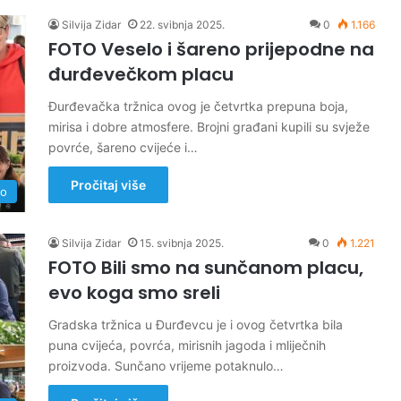
Silvija Zidar
22. svibnja 2025.
0
1.166
FOTO Veselo i šareno prijepodne na
đurđevečkom placu
Đurđevačka tržnica ovog je četvrtka prepuna boja,
mirisa i dobre atmosfere. Brojni građani kupili su svježe
povrće, šareno cvijeće i…
Pročitaj više
no
Silvija Zidar
15. svibnja 2025.
0
1.221
FOTO Bili smo na sunčanom placu,
evo koga smo sreli
Gradska tržnica u Đurđevcu je i ovog četvrtka bila
puna cvijeća, povrća, mirisnih jagoda i mliječnih
proizvoda. Sunčano vrijeme potaknulo…