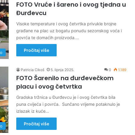
FOTO Vruće i šareno i ovog tjedna u
Đurđevcu
Visoke temperature i ovog četvrtka privukle brojne
građane na plac uz bogatu ponudu sezonskog voća i
povrća te domaćih proizvoda.…
Pročitaj više
no
Patricia Cikoš
5. lipnja 2025.
0
1.189
FOTO Šarenilo na đurđevečkom
placu i ovog četvrtka
Gradska tržnica u Đurđevcu je i ovog četvrtka bila
puna cvijeća i povrća. Sunčano vrijeme potaknulo je
izlazak iz kuće…
Pročitaj više
no