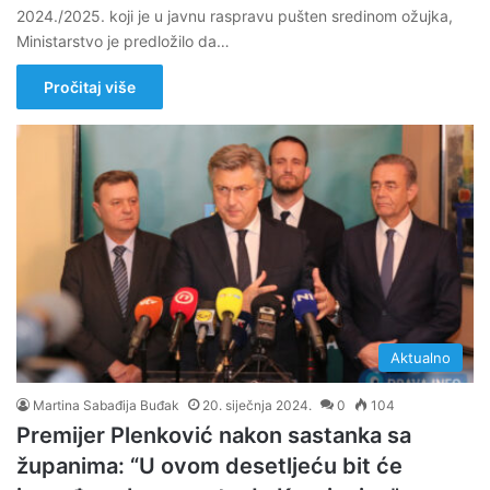
2024./2025. koji je u javnu raspravu pušten sredinom ožujka,
Ministarstvo je predložilo da…
Pročitaj više
Aktualno
Martina Sabađija Buđak
20. siječnja 2024.
0
104
Premijer Plenković nakon sastanka sa
županima: “U ovom desetljeću bit će