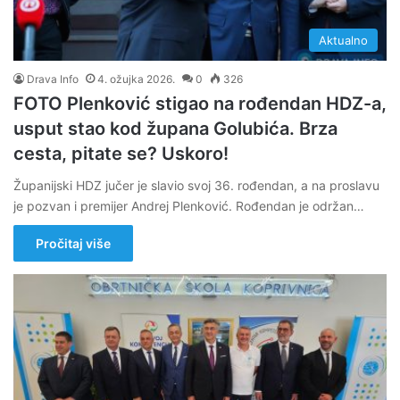
Aktualno
Drava Info
4. ožujka 2026.
0
326
FOTO Plenković stigao na rođendan HDZ-a,
usput stao kod župana Golubića. Brza
cesta, pitate se? Uskoro!
Županijski HDZ jučer je slavio svoj 36. rođendan, a na proslavu
je pozvan i premijer Andrej Plenković. Rođendan je održan…
Pročitaj više