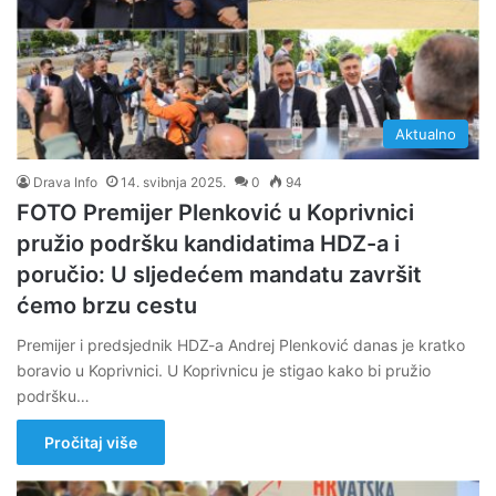
Aktualno
Drava Info
14. svibnja 2025.
0
94
FOTO Premijer Plenković u Koprivnici
pružio podršku kandidatima HDZ-a i
poručio: U sljedećem mandatu završit
ćemo brzu cestu
Premijer i predsjednik HDZ-a Andrej Plenković danas je kratko
boravio u Koprivnici. U Koprivnicu je stigao kako bi pružio
podršku…
Pročitaj više