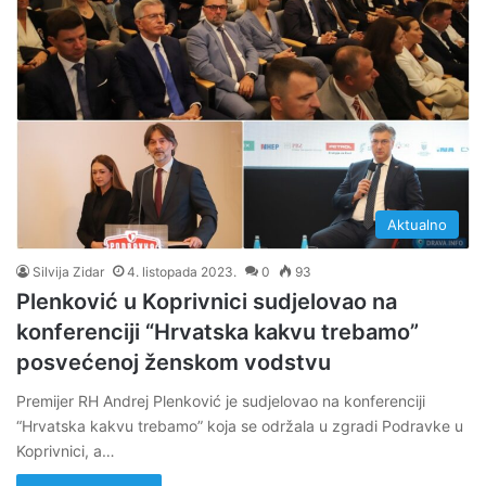
Aktualno
Silvija Zidar
4. listopada 2023.
0
93
Plenković u Koprivnici sudjelovao na
konferenciji “Hrvatska kakvu trebamo”
posvećenoj ženskom vodstvu
Premijer RH Andrej Plenković je sudjelovao na konferenciji
“Hrvatska kakvu trebamo” koja se održala u zgradi Podravke u
Koprivnici, a…