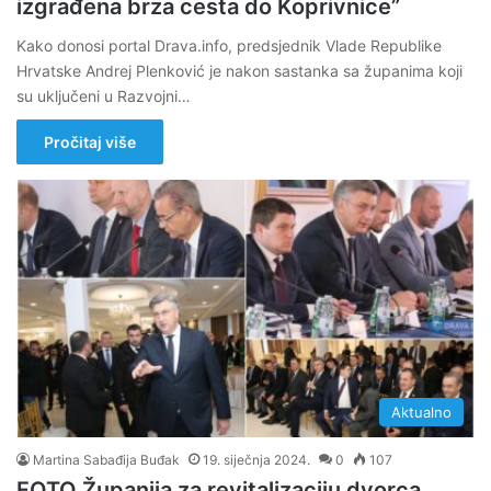
izgrađena brza cesta do Koprivnice”
Kako donosi portal Drava.info, predsjednik Vlade Republike
Hrvatske Andrej Plenković je nakon sastanka sa županima koji
su uključeni u Razvojni…
Pročitaj više
Aktualno
Martina Sabađija Buđak
19. siječnja 2024.
0
107
FOTO Županija za revitalizaciju dvorca