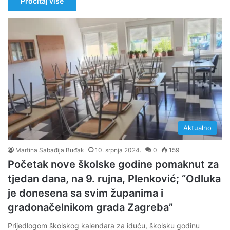
Pročitaj više
Aktualno
Martina Sabađija Buđak
10. srpnja 2024.
0
159
Početak nove školske godine pomaknut za
tjedan dana, na 9. rujna, Plenković; “Odluka
je donesena sa svim županima i
gradonačelnikom grada Zagreba”
Prijedlogom školskog kalendara za iduću, školsku godinu