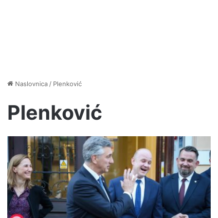
Naslovnica
/
Plenković
Plenković