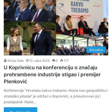
Aktualno
Silvija Zidar
10. rujna 2024.
0
117
U Koprivnicu na konferenciju o značaju
prehrambene industrije stigao i premijer
Plenković
Konferencija “Hrvatska kakvu trebamo: Hrana kao geopolitičko i
strateško pitanje” je održan u Koprivnici, a prisustvovao joj i
predsjednik Vlade…