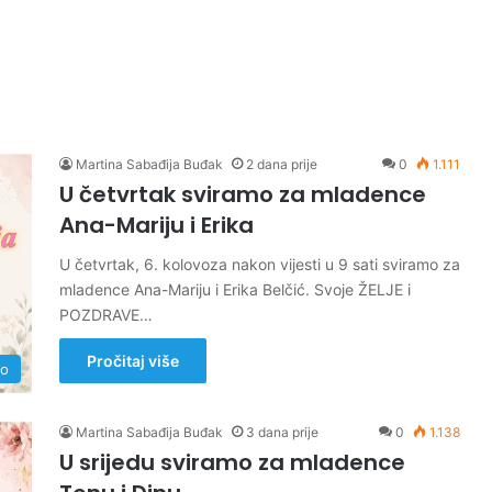
Martina Sabađija Buđak
2 dana prije
0
1.111
U četvrtak sviramo za mladence
Ana-Mariju i Erika
U četvrtak, 6. kolovoza nakon vijesti u 9 sati sviramo za
mladence Ana-Mariju i Erika Belčić. Svoje ŽELJE i
POZDRAVE…
Pročitaj više
no
Martina Sabađija Buđak
3 dana prije
0
1.138
U srijedu sviramo za mladence