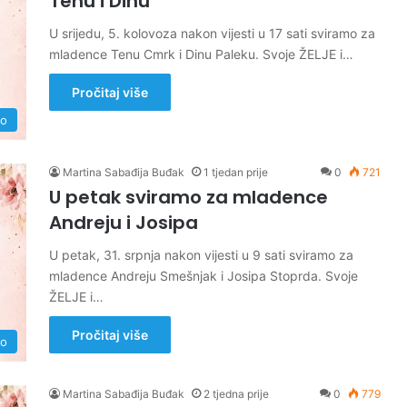
Tenu i Dinu
U srijedu, 5. kolovoza nakon vijesti u 17 sati sviramo za
mladence Tenu Cmrk i Dinu Paleku. Svoje ŽELJE i…
Pročitaj više
no
Martina Sabađija Buđak
1 tjedan prije
0
721
U petak sviramo za mladence
Andreju i Josipa
U petak, 31. srpnja nakon vijesti u 9 sati sviramo za
mladence Andreju Smešnjak i Josipa Stoprda. Svoje
ŽELJE i…
Pročitaj više
no
Martina Sabađija Buđak
2 tjedna prije
0
779