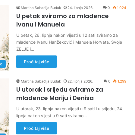
Martina Sabađija Buđak
24. lipnja 2026.
0
1.024
U petak sviramo za mladence
Ivanu i Manuela
U petak, 26. lipnja nakon vijesti u 12 sati sviramo za
mladence Ivanu Hanžeković i Manuela Horvata. Svoje
ŽELJE i…
Pročitaj više
no
Martina Sabađija Buđak
22. lipnja 2026.
0
1.299
U utorak i srijedu sviramo za
mladence Mariju i Denisa
U utorak, 23. lipnja nakon vijesti u 9 sati i u srijedu, 24.
lipnja nakon vijest u 9 sati sviramo…
Pročitaj više