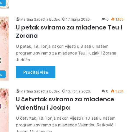
no
Martina Sabađija Buđak
17. lipnja 2026.
0
1.165
U petak sviramo za mladence Teu i
Zorana
U petak, 19. lipnja nakon vijesti u 8 sati u našem
programu sviramo za mladence Teu Huzjak i Zorana
Jurkića.…
Pročitaj više
no
Martina Sabađija Buđak
16. lipnja 2026.
0
1.261
U četvrtak sviramo za mladence
Valentinu i Josipa
U četvrtak, 18. lipnja nakon vijesti u 10 sati u našem
programu sviramo za mladence Valentinu Ratković i
Josipa Martinovića.…