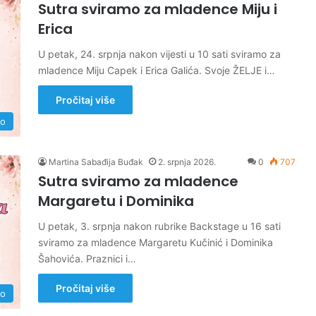
Sutra sviramo za mladence Miju i
Erica
U petak, 24. srpnja nakon vijesti u 10 sati sviramo za
mladence Miju Capek i Erica Galića. Svoje ŽELJE i…
Pročitaj više
no
Martina Sabađija Buđak
2. srpnja 2026.
0
707
Sutra sviramo za mladence
Margaretu i Dominika
U petak, 3. srpnja nakon rubrike Backstage u 16 sati
sviramo za mladence Margaretu Kučinić i Dominika
Šahovića. Praznici i…
Pročitaj više
no