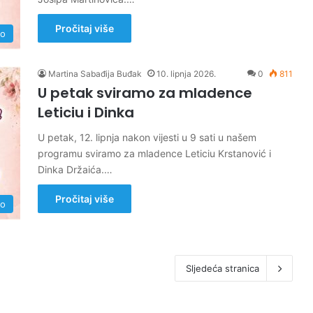
Pročitaj više
no
Martina Sabađija Buđak
10. lipnja 2026.
0
811
U petak sviramo za mladence
Leticiu i Dinka
U petak, 12. lipnja nakon vijesti u 9 sati u našem
programu sviramo za mladence Leticiu Krstanović i
Dinka Držaića.…
Pročitaj više
no
Sljedeća stranica