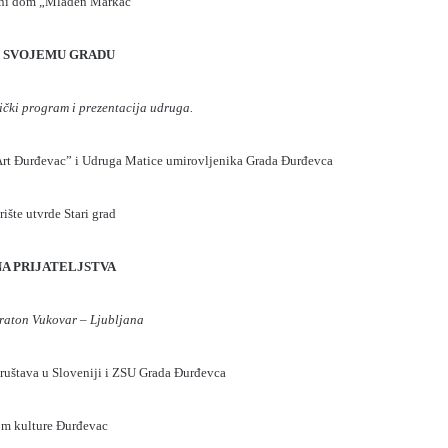
ni dom „Mladen Markač“
I SVOJEMU GRADU
ički program i prezentacija udruga.
-Art Đurđevac” i Udruga Matice umirovljenika Grada Đurđevca
ište utvrde Stari grad
A PRIJATELJSTVA
araton Vukovar – Ljubljana
društava u Sloveniji i ZSU Grada Đurđevca
m kulture Đurđevac