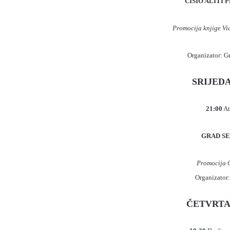
CISIO ALITI 
Promocija knjige Vi
Organizator: G
SRIJEDA,
21:00
At
GRAD SE
Promocija C
Organizator:
ČETVRTAK,