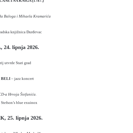
PLANETNA KNIGA (1787.)
da Baloga i Mihaela Kramarića
radska knjižnica Đurđevac
 24. lipnja 2026.
rij utvrde Stari grad
 BELI
– jazz koncert
D-a Hrvoja Štefanića.
 Stefson’s blue exuinox
 25. lipnja 2026.