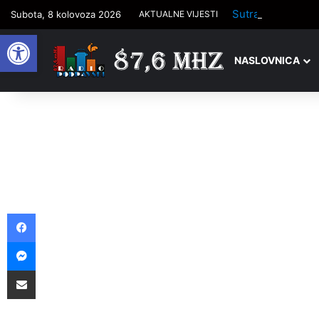
Sutra počinje tr
Subota, 8 kolovoza 2026
AKTUALNE VIJESTI
Open toolbar
NASLOVNICA
Facebook
Messenger
Podijelite putem e-pošte