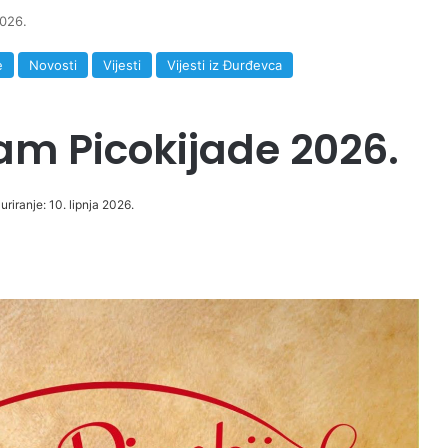
2026.
e
Novosti
Vijesti
Vijesti iz Đurđevca
am Picokijade 2026.
uriranje: 10. lipnja 2026.