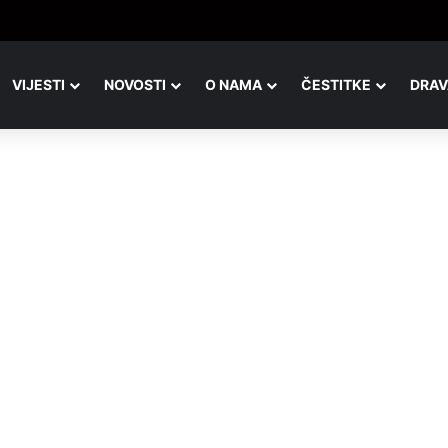
adicionalni malonogometni kvartovski turnir u Đurđevcu
VIJESTI
NOVOSTI
O NAMA
ČESTITKE
DRAV