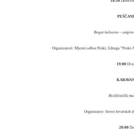
18:30
Društve
PEŠČAN
Bogat kulturno – umjetn
Organizatori: Mjesni odbor Peski, Udruga “Peski
19:00
Dvor
KARAVAN
Biciklistički m
Organizator: Savez hrvatskih 
20:00
Do