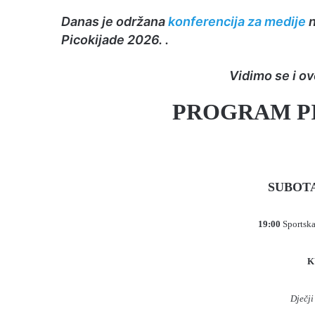
Danas je održana
konferencija za medije
n
Picokijade 2026. .
Vidimo se i ov
PROGRAM PI
SUBOTA, 
19:00
Sportska
K
Dječji