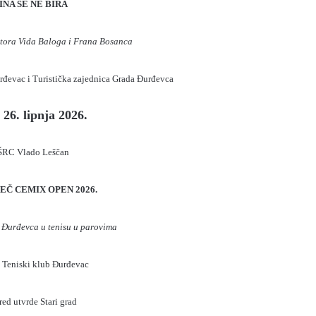
NA SE NE BIRA
tora Vida Baloga i Frana Bosanca
rđevac i Turistička zajednica Grada Đurđevca
26. lipnja 2026.
RC Vlado Leščan
MEČ CEMIX OPEN 2026.
 Đurđevca u tenisu u parovima
: Teniski klub Đurđevac
red utvrde Stari grad