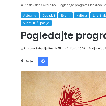
Naslovnica
/
Aktualno
/
Pogledajte program Picokijade 
Aktualno
Događaji
Eventi
Kultura
Life Styl
Vijesti iz Županije
Pogledajte progr
Martina Sabađija Buđak
S
3. lipnja 2026.
Posljednje až
e
Facebook
n
Podjeli
d
a
n
e
m
a
i
l