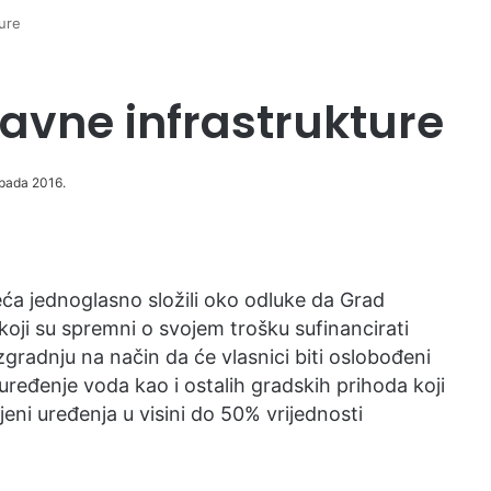
ture
javne infrastrukture
topada 2016.
jeća jednoglasno složili oko odluke da Grad
koji su spremni o svojem trošku sufinancirati
zgradnju na način da će vlasnici biti oslobođeni
eđenje voda kao i ostalih gradskih prihoda koji
eni uređenja u visini do 50% vrijednosti