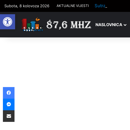
Sutra počinje tr
Subota, 8 kolovoza 2026
AKTUALNE VIJESTI
Open toolbar
NASLOVNICA
Facebook
Messenger
Podijelite putem e-pošte