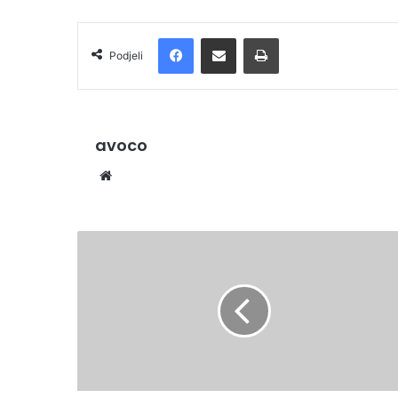
Facebook
Podijelite putem e-pošte
Ispis
Podjeli
avoco
We
bsi
te