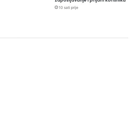
zapošljavanje i prijam korisnika”
10 sati prije