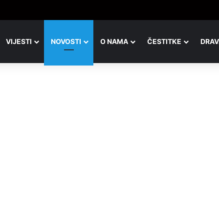
adicionalni malonogometni kvartovski turnir u Đurđevcu
VIJESTI
NOVOSTI
O NAMA
ČESTITKE
DRAV