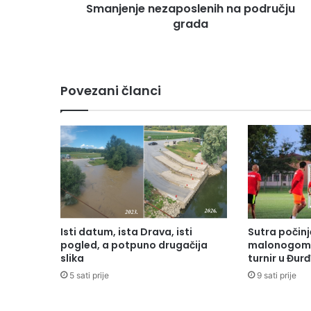
Smanjenje nezaposlenih na području
grada
Povezani članci
Isti datum, ista Drava, isti
Sutra počinj
pogled, a potpuno drugačija
malonogome
slika
turnir u Đur
5 sati prije
9 sati prije