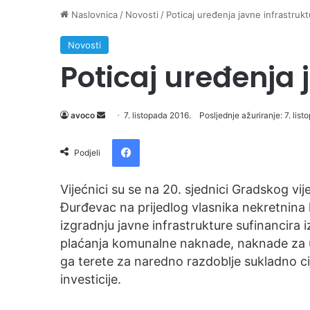
Naslovnica
/
Novosti
/
Poticaj uređenja javne infrastruk
Novosti
Poticaj uređenja 
avoco
S
7. listopada 2016.
Posljednje ažuriranje: 7. lis
e
Facebook
n
Podjeli
d
a
Vijećnici su se na 20. sjednici Gradskog vi
n
Đurđevac na prijedlog vlasnika nekretnina 
e
izgradnju javne infrastrukture sufinancira i
m
plaćanja komunalne naknade, naknade za ur
a
ga terete za naredno razdoblje sukladno cij
i
investicije.
l