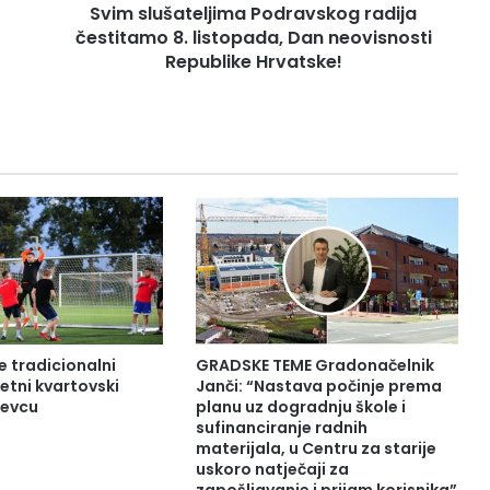
Svim slušateljima Podravskog radija
čestitamo 8. listopada, Dan neovisnosti
Republike Hrvatske!
e tradicionalni
GRADSKE TEME Gradonačelnik
tni kvartovski
Janči: “Nastava počinje prema
đevcu
planu uz dogradnju škole i
sufinanciranje radnih
materijala, u Centru za starije
uskoro natječaji za