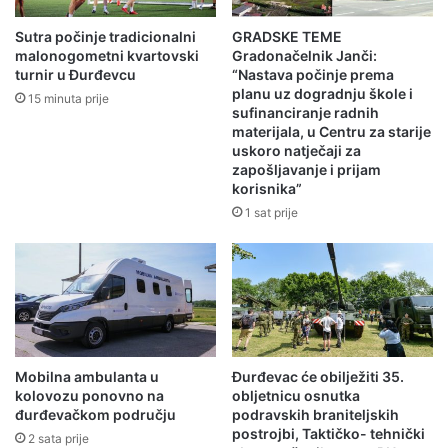
Sutra počinje tradicionalni
GRADSKE TEME
malonogometni kvartovski
Gradonačelnik Janči:
turnir u Đurđevcu
“Nastava počinje prema
planu uz dogradnju škole i
15 minuta prije
sufinanciranje radnih
materijala, u Centru za starije
uskoro natječaji za
zapošljavanje i prijam
korisnika”
1 sat prije
Mobilna ambulanta u
Đurđevac će obilježiti 35.
kolovozu ponovno na
obljetnicu osnutka
đurđevačkom području
podravskih braniteljskih
postrojbi, Taktičko- tehnički
2 sata prije