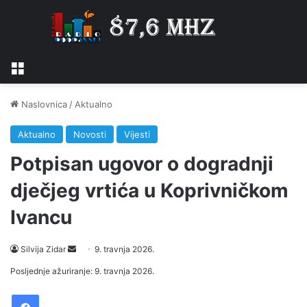
Izbornik
Naslovnica
/
Aktualno
Aktualno
Novosti
Vijesti
Potpisan ugovor o dogradnji
dječjeg vrtića u Koprivničkom
Ivancu
Silvija Zidar
S
9. travnja 2026.
e
Posljednje ažuriranje: 9. travnja 2026.
n
Facebook
d