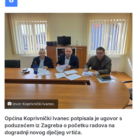
a
n
e
m
a
i
l
Izvor: Koprivnički Ivanec.
Općina Koprivnički Ivanec potpisala je ugovor s
poduzećem iz Zagreba o početku radova na
dogradnji novog dječjeg vrtića.