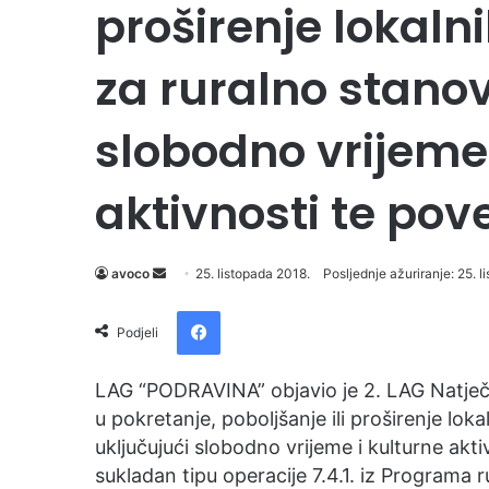
proširenje lokaln
za ruralno stanov
slobodno vrijeme 
aktivnosti te pov
avoco
S
25. listopada 2018.
Posljednje ažuriranje: 25. l
e
Facebook
n
Podjeli
d
a
LAG “PODRAVINA” objavio je 2. LAG Natječaj
n
u pokretanje, poboljšanje ili proširenje lok
e
uključujući slobodno vrijeme i kulturne akti
m
sukladan tipu operacije 7.4.1. iz Programa 
a