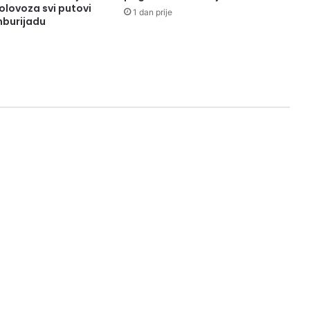
kolovoza svi putovi
1 dan prije
burijadu