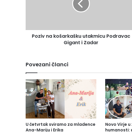
Poziv na košarkašku utakmicu Podravac
Gigant i Zadar
Povezani članci
U četvrtak sviramo za mladence
Novo Virje u
Ana-Mariju i Erika
humanosti: 