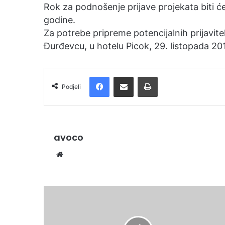
Rok za podnošenje prijave projekata biti ć
i
godine.
l
Za potrebe pripreme potencijalnih prijavite
Đurđevcu, u hotelu Picok, 29. listopada 201
Facebook
Podijelite putem e-pošte
Ispis
Podjeli
avoco
We
bsi
te