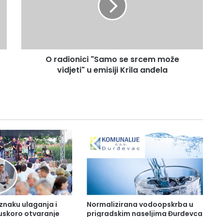
O radionici "Samo se srcem može
vidjeti" u emisiji Krila anđela
 znaku ulaganja i
Normalizirana vodoopskrba u
uskoro otvaranje
prigradskim naseljima Đurđevca