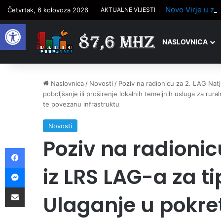
Četvrtak, 6 kolovoza 2026
AKTUALNE VIJESTI
Open toolbar
NASLOVNICA
Naslovnica
/
Novosti
/
Poziv na radionicu za 2. LAG Natje
poboljšanje ili proširenje lokalnih temeljnih usluga za rura
te povezanu infrastruktu
Novosti
Poziv na radionic
Facebook
iz LRS LAG-a za tip
Messenger
Podijelite putem e-pošte
Ulaganje u pokret