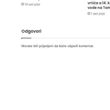
vrtića a 14. 
19 sati prije
vode na Tam
1 dan prije
Odgovori
Morate biti
prijavljeni
da biste objavili komentar.