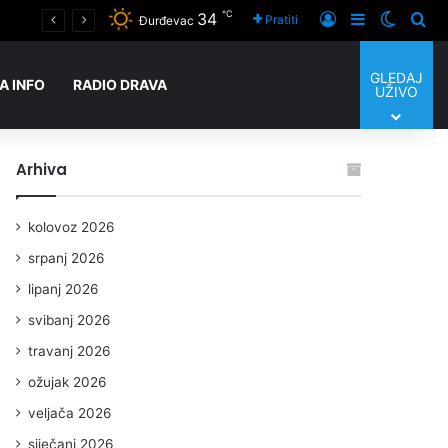
℃
34
Novo Virje u znaku ulaganja i humanosti: uskoro otvaranje vrtića a 14. kolovoza svi putovi vode na Tamburijadu
Prijaviti se
Sidebar
Switch
Tra
Pratiti
Đurđevac
GLEDAJ
A INFO
RADIO DRAVA
UŽIVO
Arhiva
kolovoz 2026
srpanj 2026
lipanj 2026
svibanj 2026
travanj 2026
ožujak 2026
veljača 2026
siječanj 2026