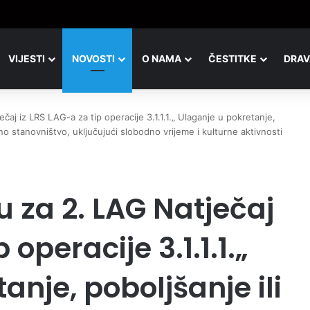
VIJESTI
NOVOSTI
O NAMA
ČESTITKE
DRAV
čaj iz LRS LAG-a za tip operacije 3.1.1.1.„ Ulaganje u pokretanje,
lno stanovništvo, uključujući slobodno vrijeme i kulturne aktivnosti
u za 2. LAG Natječaj
 operacije 3.1.1.1.„
anje, poboljšanje ili