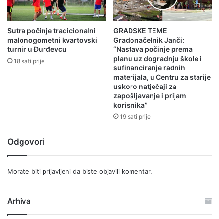
Sutra počinje tradicionalni
GRADSKE TEME
malonogometni kvartovski
Gradonačelnik Janči:
turnir u Đurđevcu
“Nastava počinje prema
planu uz dogradnju škole i
18 sati prije
sufinanciranje radnih
materijala, u Centru za starije
uskoro natječaji za
zapošljavanje i prijam
korisnika”
19 sati prije
Odgovori
Morate biti
prijavljeni
da biste objavili komentar.
Arhiva