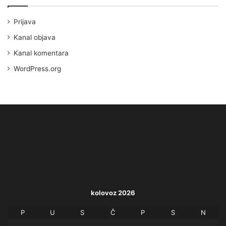
Prijava
Kanal objava
Kanal komentara
WordPress.org
kolovoz 2026
P
U
S
Č
P
S
N