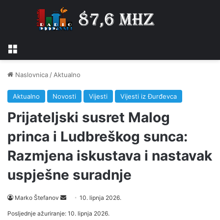
Izbornik
Naslovnica
/
Aktualno
Aktualno
Novosti
Vijesti
Vijesti iz Đurđevca
Prijateljski susret Malog
princa i Ludbreškog sunca:
Razmjena iskustava i nastavak
uspješne suradnje
Marko Štefanov
S
10. lipnja 2026.
e
Posljednje ažuriranje: 10. lipnja 2026.