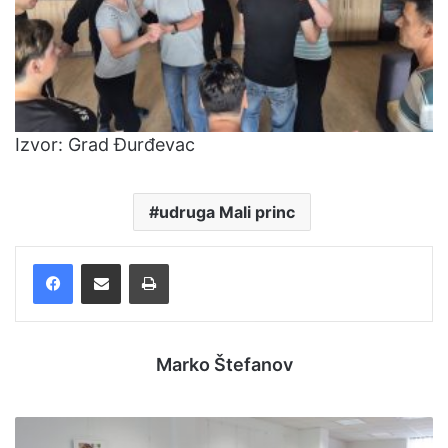
Izvor: Grad Đurđevac
udruga Mali princ
Facebook
Podijelite putem e-pošte
Ispis
Marko Štefanov