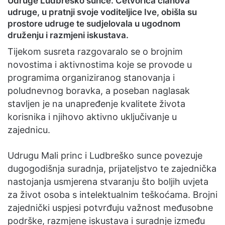
Udruge Ludbreško sunce. Četvorica članova
udruge, u pratnji svoje voditeljice Ive, obišla su
prostore udruge te sudjelovala u ugodnom
druženju i razmjeni iskustava.
Tijekom susreta razgovaralo se o brojnim
novostima i aktivnostima koje se provode u
programima organiziranog stanovanja i
poludnevnog boravka, a poseban naglasak
stavljen je na unapređenje kvalitete života
korisnika i njihovo aktivno uključivanje u
zajednicu.
Udrugu Mali princ i Ludbreško sunce povezuje
dugogodišnja suradnja, prijateljstvo te zajednička
nastojanja usmjerena stvaranju što boljih uvjeta
za život osoba s intelektualnim teškoćama. Brojni
zajednički uspjesi potvrđuju važnost međusobne
podrške, razmjene iskustava i suradnje između