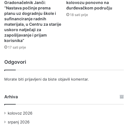
Gradonačelnik Janči:
kolovozu ponovno na
“Nastava počinje prema
đurđevačkom području
planu uz dogradnju škole i
18 sati prije
sufinanciranje radnih
materijala, u Centru za starije
uskoro natječaji za
zapošljavanje i prijam
korisnika”
17 sati prije
Odgovori
Morate biti
prijavljeni
da biste objavili komentar.
Arhiva
kolovoz 2026
srpanj 2026