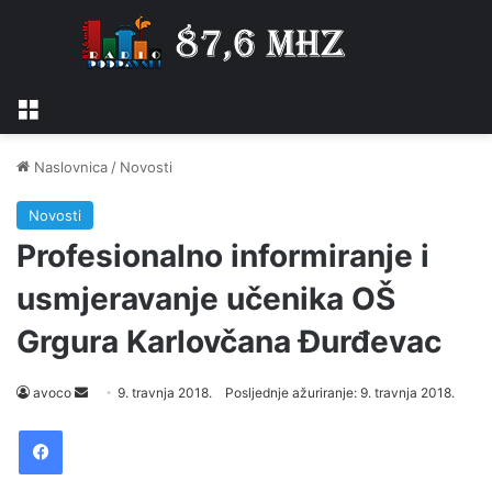
Izbornik
Naslovnica
/
Novosti
Novosti
Profesionalno informiranje i
usmjeravanje učenika OŠ
Grgura Karlovčana Đurđevac
avoco
S
9. travnja 2018.
Posljednje ažuriranje: 9. travnja 2018.
e
Facebook
n
d