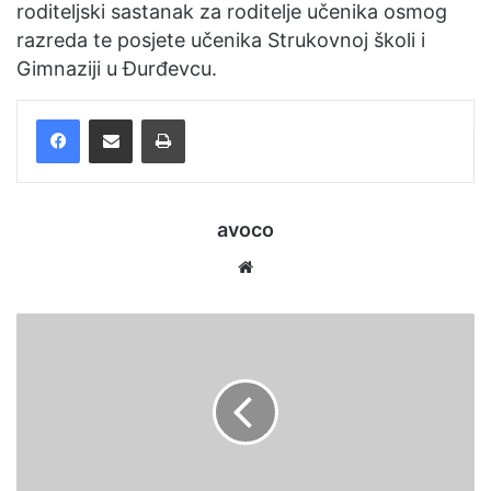
roditeljski sastanak za roditelje učenika osmog
razreda te posjete učenika Strukovnoj školi i
Gimnaziji u Đurđevcu.
Facebook
Podijelite putem e-pošte
Ispis
avoco
We
bsi
te