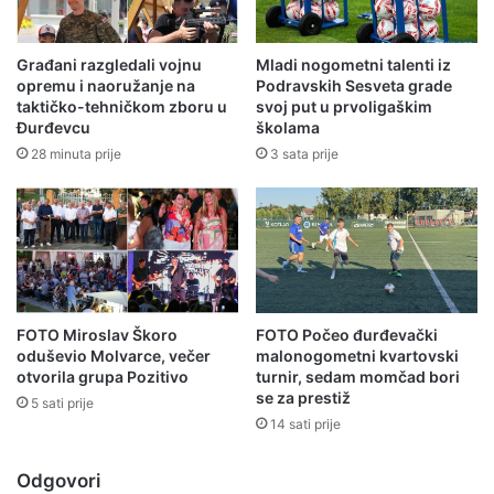
Građani razgledali vojnu
Mladi nogometni talenti iz
opremu i naoružanje na
Podravskih Sesveta grade
taktičko-tehničkom zboru u
svoj put u prvoligaškim
Đurđevcu
školama
28 minuta prije
3 sata prije
FOTO Miroslav Škoro
FOTO Počeo đurđevački
oduševio Molvarce, večer
malonogometni kvartovski
otvorila grupa Pozitivo
turnir, sedam momčad bori
se za prestiž
5 sati prije
14 sati prije
Odgovori