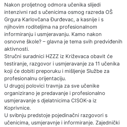
a
Nakon proljetnog odmora učenika slijedi
n
intenzivni rad s učenicima osmog razreda OŠ
e
Grgura Karlovčana Đurđevac, a kasnije i s
m
njihovim roditeljima na profesionalnom
a
informiranju i usmjeravanju. Kamo nakon
i
osnovne škole? – glavna je tema svih predviđenih
l
aktivnosti.
Stručni suradnici HZZZ iz Križevaca obavit će
testiranje, razgovor i usmjeravanje za 11 učenika
koji će dobiti preporuku i mišljenje Službe za
profesionalnu orijentaciju.
U drugoj polovici travnja za sve učenike
organizirano je predavanje i profesionalno
usmjeravanje s djelatnicima CISOK-a iz
Koprivnice.
U svibnju predstoje pojedinačni razgovori s
učenicima, usmjeravnje i informiranje. Zajednički