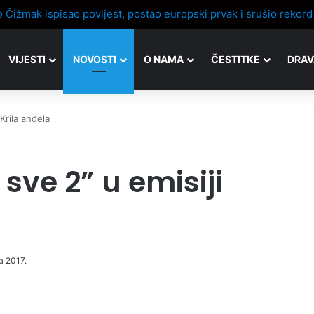
VIJESTI
NOVOSTI
O NAMA
ČESTITKE
DRAV
 Krila anđela
 sve 2” u emisiji
ja 2017.