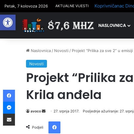
Petak, 7 kolovoza 2026
AKTUALNE VIJESTI
Open toolbar
NASLOVNICA
Naslovnica
/
Novosti
/
Projekt “Prilika za sve 2” u emisiji
Novosti
Projekt “Prilika za
Krila anđela
Facebook
Messenger
avoco
S
27. srpnja 2017.
Posljednje ažuriranje: 27. srpn
Podijelite putem e-pošte
e
Facebook
n
Podjeli
d