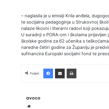
– naglasila je u emisiji Krila anđela, dugog
te socijalna pedagoginja u Strukovnoj škol
nalaze likovni i literarni radovi koji pokaz
U suradnji s PORA-om i školama prijavljen je
školske godine za 62 učenika s teškoćama 
naredne četiri godine za Županiju je pred
sufinancira Europski socijalni fond te preo
Facebook
Podijelite putem e-pošte
Ispis
Podjeli
avoco
We