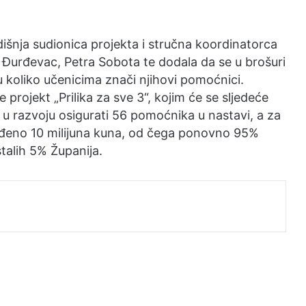
sa
strelicama
odišnja sudionica projekta i stručna koordinatorca
Gore/Dolje
i Đurđevac, Petra Sobota te dodala da se u brošuri
kako
uju koliko učenicima znači njihovi pomoćnici.
biste
 projekt „Prilika za sve 3“, kojim će se sljedeće
pojačali
u razvoju osigurati 56 pomoćnika u nastavi, a za
ili
viđeno 10 milijuna kuna, od čega ponovno 95%
smanjili
stalih 5% Županija.
zvuk.