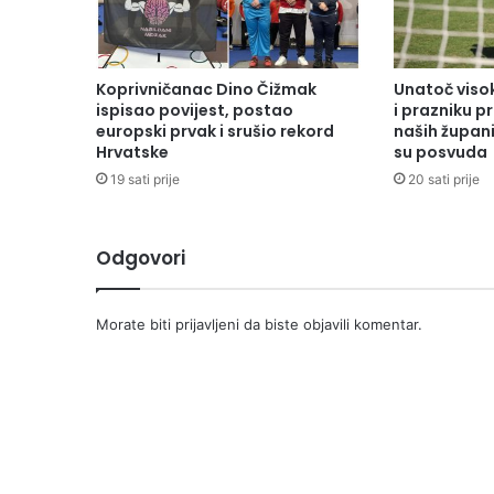
Koprivničanac Dino Čižmak
Unatoč vis
ispisao povijest, postao
i prazniku 
europski prvak i srušio rekord
naših župani
Hrvatske
su posvuda
19 sati prije
20 sati prije
Odgovori
Morate biti
prijavljeni
da biste objavili komentar.