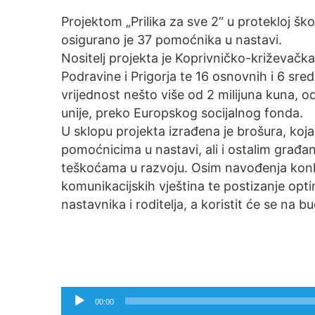
a
Projektom „Prilika za sve 2“ u protekloj šk
n
osigurano je 37 pomoćnika u nastavi.
e
Nositelj projekta je Koprivničko-križevačk
m
Podravine i Prigorja te 16 osnovnih i 6 sred
a
vrijednost nešto više od 2 milijuna kuna, 
i
unije, preko Europskog socijalnog fonda.
l
U sklopu projekta izrađena je brošura, koja
pomoćnicima u nastavi, ali i ostalim građa
teškoćama u razvoju. Osim navođenja konkr
komunikacijskih vještina te postizanje opt
nastavnika i roditelja, a koristit će se na 
Reproduktor
00:00
audiozapisa