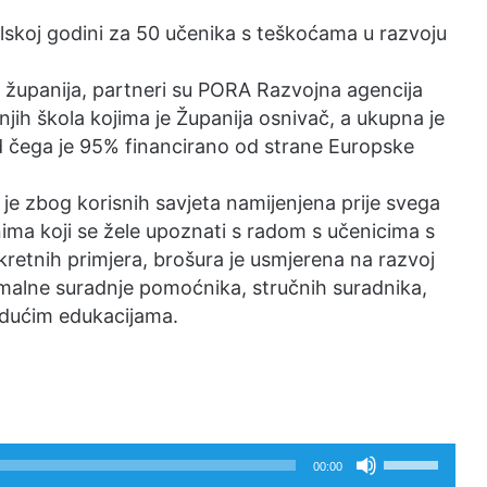
olskoj godini za 50 učenika s teškoćama u razvoju
a županija, partneri su PORA Razvojna agencija
njih škola kojima je Županija osnivač, a ukupna je
od čega je 95% financirano od strane Europske
 je zbog korisnih savjeta namijenjena prije svega
nima koji se žele upoznati s radom s učenicima s
etnih primjera, brošura je usmjerena na razvoj
imalne suradnje pomoćnika, stručnih suradnika,
budućim edukacijama.
Upotrijebite
00:00
tipke