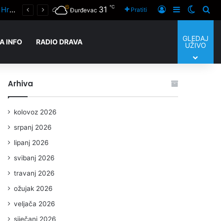
℃
31
Unatoč visokim temperaturama i prazniku pripremne utakmice naših županijskih klubova igrane su posvuda
Prijaviti se
Sidebar
Switch
Tra
Pratiti
Đurđevac
GLEDAJ
A INFO
RADIO DRAVA
UŽIVO
Arhiva
kolovoz 2026
srpanj 2026
lipanj 2026
svibanj 2026
travanj 2026
ožujak 2026
veljača 2026
siječanj 2026