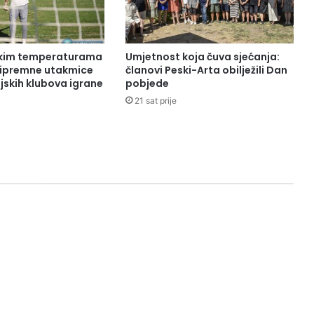
okim temperaturama
Umjetnost koja čuva sjećanja:
pripremne utakmice
članovi Peski-Arta obilježili Dan
jskih klubova igrane
pobjede
21 sat prije