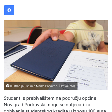
n
Facebook
d
a
n
e
m
a
i
l
Ilustracija / snimio Marko Posavec. (Drava.info)
Studenti s prebivalištem na području općine
Novigrad Podravski mogu se natjecati za
dobivanje studentskog kredita u iznosu 100 eura