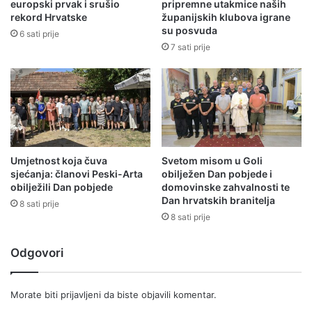
europski prvak i srušio
pripremne utakmice naših
rekord Hrvatske
županijskih klubova igrane
su posvuda
6 sati prije
7 sati prije
Umjetnost koja čuva
Svetom misom u Goli
sjećanja: članovi Peski-Arta
obilježen Dan pobjede i
obilježili Dan pobjede
domovinske zahvalnosti te
Dan hrvatskih branitelja
8 sati prije
8 sati prije
Odgovori
Morate biti
prijavljeni
da biste objavili komentar.