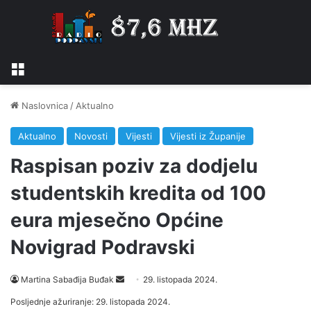
Izbornik
Naslovnica
/
Aktualno
Aktualno
Novosti
Vijesti
Vijesti iz Županije
Raspisan poziv za dodjelu
studentskih kredita od 100
eura mjesečno Općine
Novigrad Podravski
Martina Sabađija Buđak
S
29. listopada 2024.
e
Posljednje ažuriranje: 29. listopada 2024.