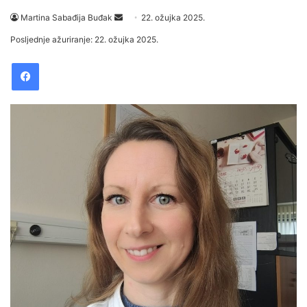
Martina Sabađija Buđak
S
22. ožujka 2025.
e
Posljednje ažuriranje: 22. ožujka 2025.
n
Facebook
d
a
n
e
m
a
i
l