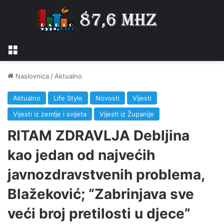
Izbornik
Naslovnica
/
Aktualno
Aktualno
Life Style
Novosti
Vijesti
Vijesti iz zemlje i svijeta
Vijesti iz Županije
RITAM ZDRAVLJA Debljina
kao jedan od najvećih
javnozdravstvenih problema,
Blažeković; “Zabrinjava sve
veći broj pretilosti u djece”