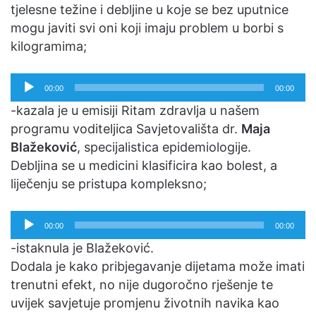
tjelesne težine i debljine u koje se bez uputnice
mogu javiti svi oni koji imaju problem u borbi s
kilogramima;
Reproduktor
00:00
00:00
audiozapisa
-kazala je u emisiji Ritam zdravlja u našem
programu voditeljica Savjetovališta dr.
Maja
Blažeković
, specijalistica epidemiologije.
Debljina se u medicini klasificira kao bolest, a
liječenju se pristupa kompleksno;
Reproduktor
00:00
00:00
audiozapisa
-istaknula je Blažeković.
Dodala je kako pribjegavanje dijetama može imati
trenutni efekt, no nije dugoročno rješenje te
uvijek savjetuje promjenu životnih navika kao