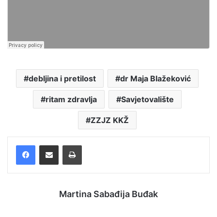
debljina i pretilost
dr Maja Blažeković
ritam zdravlja
Savjetovalište
ZZJZ KKŽ
Facebook
Podijelite putem e-pošte
Ispis
Martina Sabađija Buđak