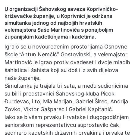
U organizaciji Šahovskog saveza Koprivničko-
križevačke županije, u Koprivnici je održana
simultanka jednog od najboljih hrvatskih
velemajstora Saše Martinovića s ponajboljim
županijskim kadetkinjama i kadetima.
Igralo se u novouređenim prostorijama Osnovne
škole “Antun Nemčić” Gostovinski, a velemajstor
Martinović je igrao protiv dvadeset i dvoje mladih
šahistica i šahista koji su došli iz svih dijelova
naše županije.
Simultanka je trajala tri sata, a među sudionicima
su bili i predstavnici Šahovskog kluba Picok
Đurđevac, i to; Mia Marijan, Gabriel Širec, Andrija
Zovko, Viktor Gašparec i Gabriel Kapitanić.
Iako se bivšem prvaku Hrvatske i dugogodišnjem
seniorskom reprezentativcu suprostavilo čak
sedmero kadetskih državnih prvakinja i prvaka te