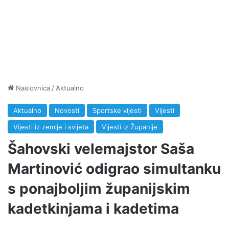
Naslovnica
/
Aktualno
Aktualno
Novosti
Sportske vijesti
Vijesti
Vijesti iz zemlje i svijeta
Vijesti iz Županije
Šahovski velemajstor Saša
Martinović odigrao simultanku
s ponajboljim županijskim
kadetkinjama i kadetima