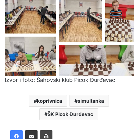
Izvor i foto: Šahovski klub Picok Đurđevac
koprivnica
simultanka
ŠK Picok Đurđevac
Facebook
Podijelite putem e-pošte
Ispis