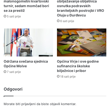
malonogometni kvartovski
obilježavanje obljetnica
turnir, sedam momčad bori
osnutka podravskih
se za prestiž
braniteljskih postrojbi i VRO
Oluja u Đurđevcu
5 sati prije
6 sati prije
Održana svečana sjednica
Općina Virje i ove godine
Općine Molve
sufinancira školske
bilježnice i pribor
7 sati prije
18 sati prije
Odgovori
Morate biti
prijavljeni
da biste objavili komentar.