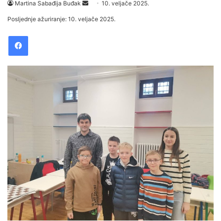
Martina Sabađija Buđak
S
10. veljače 2025.
e
Posljednje ažuriranje: 10. veljače 2025.
n
Facebook
d
a
n
e
m
a
i
l