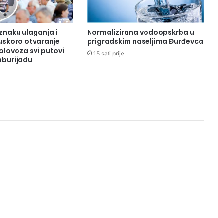
 znaku ulaganja i
Normalizirana vodoopskrba u
uskoro otvaranje
prigradskim naseljima Đurđevca
kolovoza svi putovi
15 sati prije
burijadu