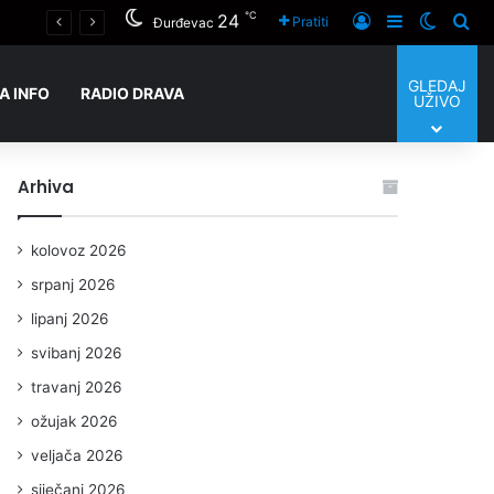
℃
24
Novo Virje u znaku ulaganja i humanosti: uskoro otvaranje vrtića a 14. kolovoza svi putovi vode na Tamburijadu
Prijaviti se
Sidebar
Switch
Tra
Pratiti
Đurđevac
GLEDAJ
A INFO
RADIO DRAVA
UŽIVO
Arhiva
kolovoz 2026
srpanj 2026
lipanj 2026
svibanj 2026
travanj 2026
ožujak 2026
veljača 2026
siječanj 2026