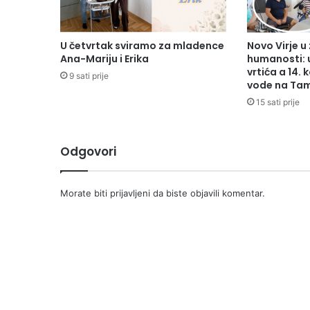
U četvrtak sviramo za mladence
Novo Virje u
Ana-Mariju i Erika
humanosti: 
vrtića a 14. 
9 sati prije
vode na Tam
15 sati prije
Odgovori
Morate biti
prijavljeni
da biste objavili komentar.