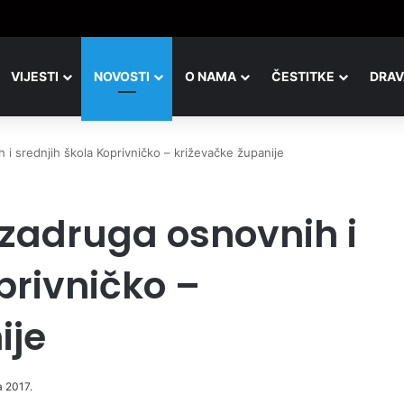
VIJESTI
NOVOSTI
O NAMA
ČESTITKE
DRAV
i srednjih škola Koprivničko – križevačke županije
zadruga osnovnih i
privničko –
ije
a 2017.