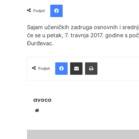
e
Facebook
n
Podjeli
d
a
Sajam učeničkih zadruga osnovnih i srednj
n
će se u petak, 7. travnja 2017. godine s p
e
Đurđevac.
m
a
i
Facebook
Podijelite putem e-pošte
Ispis
Podjeli
l
avoco
We
bsi
te