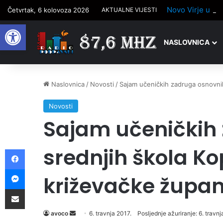
Četvrtak, 6 kolovoza 2026
AKTUALNE VIJESTI
Open toolbar
NASLOVNICA
Naslovnica
/
Novosti
/
Sajam učeničkih zadruga osnovnih 
Novosti
Sajam učeničkih 
srednjih škola Ko
Facebook
Messenger
križevačke župan
Podijelite putem e-pošte
avoco
S
6. travnja 2017.
Posljednje ažuriranje: 6. travnj