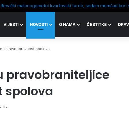
VIJESTI
NOVOSTI
O NAMA
ČESTITKE
DRAV
ce za ravnopravnost spolova
 pravobraniteljice
t spolova
 2017.