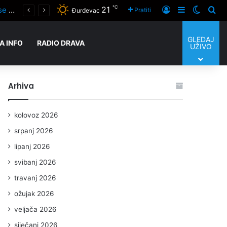
℃
21
Svečano otvoreno obilježavanje obljetnica osnutka podravskih braniteljskih postrojbi i VRO Oluja u Đurđevcu
Prijaviti se
Sidebar
Switch
Tra
Pratiti
Đurđevac
GLEDAJ
A INFO
RADIO DRAVA
UŽIVO
Arhiva
kolovoz 2026
srpanj 2026
lipanj 2026
svibanj 2026
travanj 2026
ožujak 2026
veljača 2026
siječanj 2026