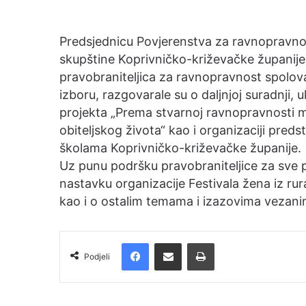
a
n
Predsjednicu Povjerenstva za ravnopravno
e
skupštine Koprivničko-križevačke županije 
m
pravobraniteljica za ravnopravnost spolov
a
izboru, razgovarale su o daljnjoj suradnji, 
i
projekta „Prema stvarnoj ravnopravnosti m
l
obiteljskog života“ kao i organizaciji pred
školama Koprivničko-križevačke županije.
Uz punu podršku pravobraniteljice za sve pl
nastavku organizacije Festivala žena iz ru
kao i o ostalim temama i izazovima vezani
Facebook
Podijelite putem e-pošte
Ispis
Podjeli