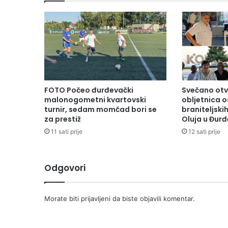
FOTO Počeo đurđevački
Svečano otv
malonogometni kvartovski
obljetnica 
turnir, sedam momčad bori se
braniteljski
za prestiž
Oluja u Đur
11 sati prije
12 sati prije
Odgovori
Morate biti
prijavljeni
da biste objavili komentar.