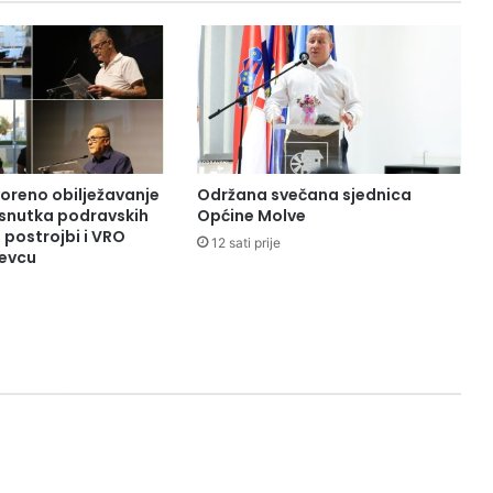
oreno obilježavanje
Održana svečana sjednica
osnutka podravskih
Općine Molve
h postrojbi i VRO
12 sati prije
đevcu