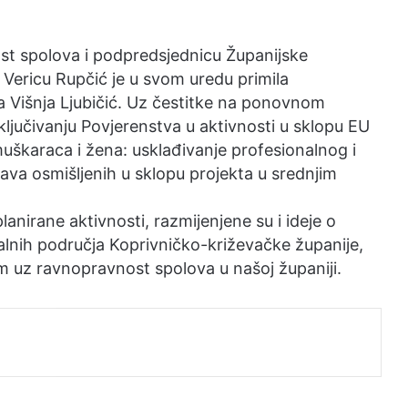
st spolova i podpredsjednicu Županijske
Vericu Rupčić je u svom uredu primila
a Višnja Ljubičić. Uz čestitke na ponovnom
uključivanju Povjerenstva u aktivnosti u sklopu EU
uškaraca i žena: usklađivanje profesionalnog i
stava osmišljenih u sklopu projekta u srednjim
anirane aktivnosti, razmijenjene su i ideje o
ralnih područja Koprivničko-križevačke županije,
m uz ravnopravnost spolova u našoj županiji.