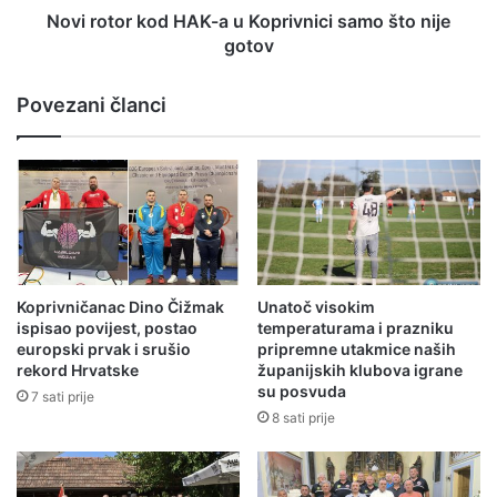
Novi rotor kod HAK-a u Koprivnici samo što nije
gotov
Povezani članci
Koprivničanac Dino Čižmak
Unatoč visokim
ispisao povijest, postao
temperaturama i prazniku
europski prvak i srušio
pripremne utakmice naših
rekord Hrvatske
županijskih klubova igrane
su posvuda
7 sati prije
8 sati prije