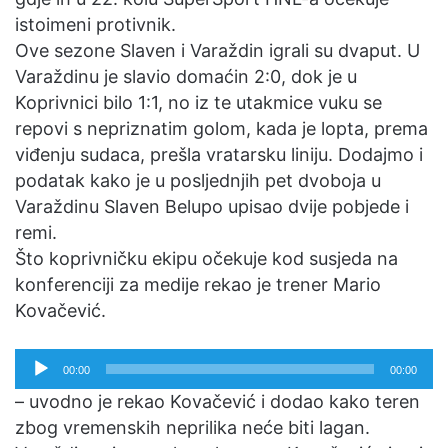
istoimeni protivnik.
Ove sezone Slaven i Varaždin igrali su dvaput. U
Varaždinu je slavio domaćin 2:0, dok je u
Koprivnici bilo 1:1, no iz te utakmice vuku se
repovi s nepriznatim golom, kada je lopta, prema
viđenju sudaca, prešla vratarsku liniju. Dodajmo i
podatak kako je u posljednjih pet dvoboja u
Varaždinu Slaven Belupo upisao dvije pobjede i
remi.
Što koprivničku ekipu očekuje kod susjeda na
konferenciji za medije rekao je trener Mario
Kovačević.
Reproduktor
00:00
00:00
audiozapisa
– uvodno je rekao Kovačević i dodao kako teren
zbog vremenskih neprilika neće biti lagan.