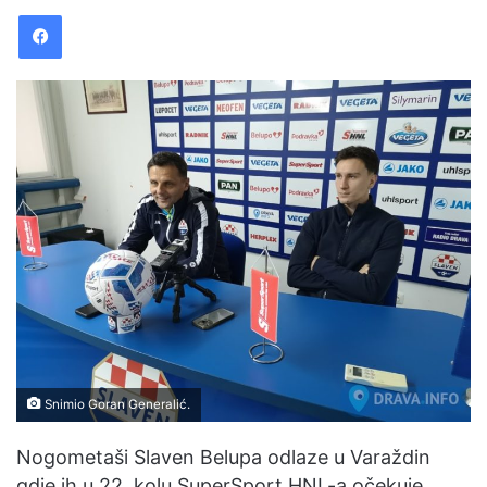
Facebook
d
a
n
e
m
a
i
l
Snimio Goran Generalić.
Nogometaši Slaven Belupa odlaze u Varaždin
gdje ih u 22. kolu SuperSport HNL-a očekuje