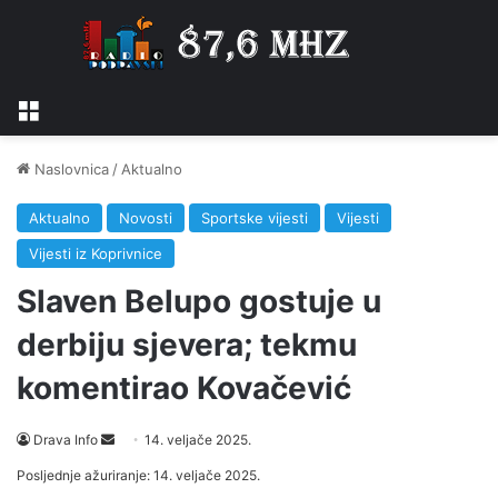
Izbornik
Naslovnica
/
Aktualno
Aktualno
Novosti
Sportske vijesti
Vijesti
Vijesti iz Koprivnice
Slaven Belupo gostuje u
derbiju sjevera; tekmu
komentirao Kovačević
Drava Info
S
14. veljače 2025.
e
Posljednje ažuriranje: 14. veljače 2025.
n