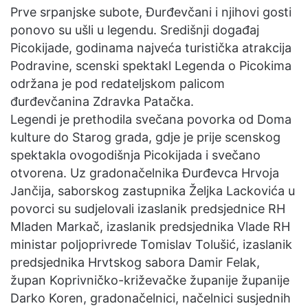
n
Prve srpanjske subote, Đurđevčani i njihovi gosti
e
ponovo su ušli u legendu. Središnji događaj
m
Picokijade, godinama najveća turistička atrakcija
a
Podravine, scenski spektakl Legenda o Picokima
i
održana je pod redateljskom palicom
l
đurđevčanina Zdravka Patačka.
Legendi je prethodila svečana povorka od Doma
kulture do Starog grada, gdje je prije scenskog
spektakla ovogodišnja Picokijada i svečano
otvorena. Uz gradonačelnika Đurđevca Hrvoja
Jančija, saborskog zastupnika Željka Lackovića u
povorci su sudjelovali izaslanik predsjednice RH
Mladen Markač, izaslanik predsjednika Vlade RH
ministar poljoprivrede Tomislav Tolušić, izaslanik
predsjednika Hrvtskog sabora Damir Felak,
župan Koprivničko-križevačke županije županije
Darko Koren, gradonačelnici, načelnici susjednih