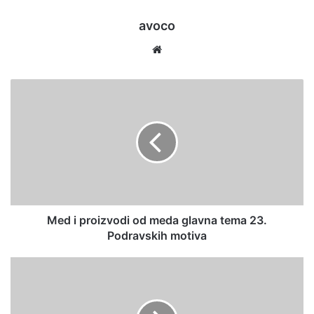
avoco
We
bsi
te
Med i proizvodi od meda glavna tema 23.
Podravskih motiva