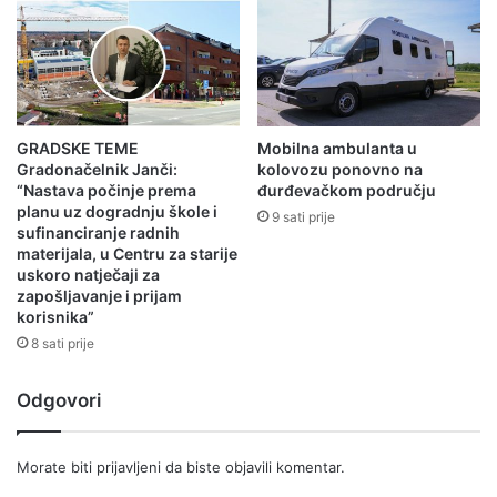
GRADSKE TEME
Mobilna ambulanta u
Gradonačelnik Janči:
kolovozu ponovno na
“Nastava počinje prema
đurđevačkom području
planu uz dogradnju škole i
9 sati prije
sufinanciranje radnih
materijala, u Centru za starije
uskoro natječaji za
zapošljavanje i prijam
korisnika”
8 sati prije
Odgovori
Morate biti
prijavljeni
da biste objavili komentar.