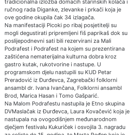
tradicionalna izložba domaćih starinskih kolača i
ručnog rada Diganke, zlevanke i prkači koja je
ove godine okupila čak 34 izlagača.
Na manifestaciji Picoki po ribaj posjetitelji su
mogli degustirati pripremljeni fiš paprikaš dok su
poslijepodnevni sati bili rezervirani za Mali
Podrafest i Podrafest na kojem su prezentirana
zaštićena nematerijalna kulturna dobra kroz
gastro kutak, rukotvorine i nastupe. U
programskom djelu nastupili su KUD Petar
Preradović iz Đurđevca, Zagrebački folklorni
ansambl dr. Ivana Ivančana, Folklorni ansambl
Brod, Marica Hasan i Tomo Gašparić.
Na Malom Podrafestu nastupila je Etno skupina
DVMaslačak iz Đurđevca, Laura Kovačević koja je
nastupala na ovogodišnjem međunarodnom
dječjem festivalu Kukuriček i osvojila 3. nagradu
za soliste do 15. godina, te Marta Ređep koja je