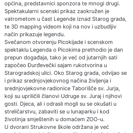
općina, predstavnici sponzora te mnogi drugi.
Spektakularni scenski prikaz zaokružen je
vatrometom u čast Legende iznad Starog grada,
te 3D mapping videom koji na nov i uzbudljiv
način prikazuje legendu.
Svečanom otvorenju Picokijade i scenskom
spektaklu Legenda o Picokima prethodio je dan
prepun događaja, tako je već od jutarnjih sati
započeo Đurđevečki sajam rukotvorina u
Starogradskoj ulici. Oko Starog grada, odvijao se
i prikaz srednjovjekovnog načina življenja i
srednjovjekovne radionice Taborišče sv. Jurja,
koji su upriličili članovi Udruge sv. Juraj i njihovi
gosti. Djeca, ali i odrasli mogli su se okušati u
streličarstvu, zabaviti se u lunaparku i kod
životinja smještenih u domaćem ZOO-u.
U dvorani Strukovne škole održana je već