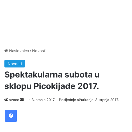
Naslovnica
/
Novosti
Novosti
Spektakularna subota u
sklopu Picokijade 2017.
avoco
S
3. srpnja 2017.
Posljednje ažuriranje: 3. srpnja 2017.
e
Facebook
n
d
a