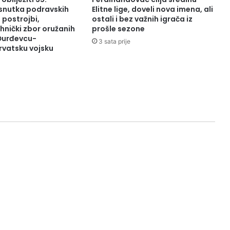
osnutka podravskih
Elitne lige, doveli nova imena, ali
 postrojbi,
ostali i bez važnih igrača iz
hnički zbor oružanih
prošle sezone
Đurđevcu-
3 sata prije
rvatsku vojsku