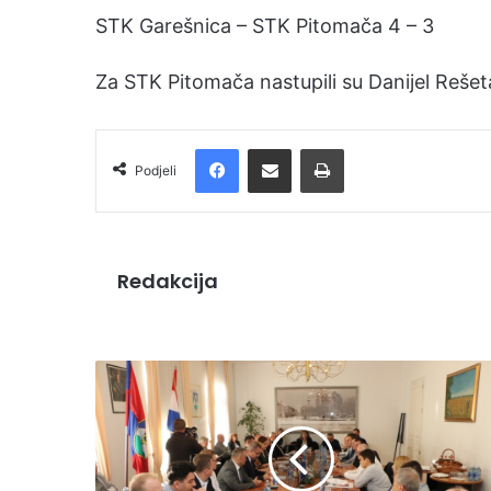
STK Garešnica – STK Pitomača 4 – 3
Za STK Pitomača nastupili su Danijel Rešet
Facebook
Podijelite putem e-pošte
Ispis
Podjeli
Redakcija