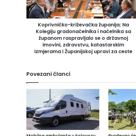
Koprivničko-križevačka županija; Na
Kolegiju gradonačelnika i načelnika sa
županom raspravljalo se o državnoj
imovini, zdravstvu, katastarskim
izmjerama i Županijskoj upravi za ceste
Povezani članci
Mobilna ambulanta u kolovozu
Đurđevac će o