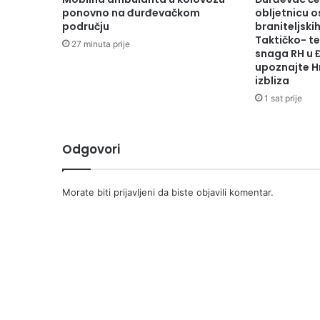
ponovno na đurđevačkom
obljetnicu 
području
braniteljskih
Taktičko- te
27 minuta prije
snaga RH u 
upoznajte H
izbliza
1 sat prije
Odgovori
Morate biti
prijavljeni
da biste objavili komentar.