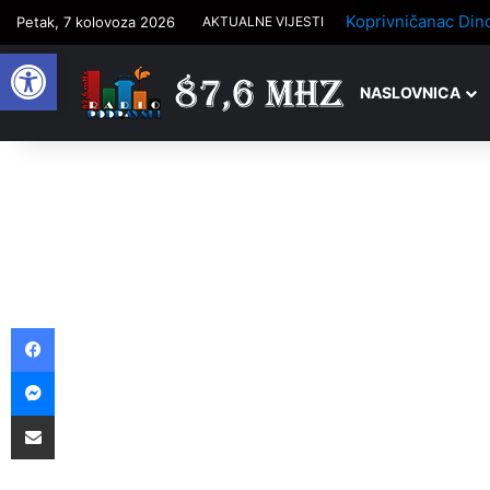
Petak, 7 kolovoza 2026
AKTUALNE VIJESTI
Open toolbar
NASLOVNICA
Facebook
Messenger
Podijelite putem e-pošte