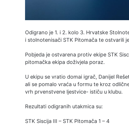
Odigrano je 1. i 2. kolo 3. Hrvatske Stolno
i stolnotenisači STK Pitomača te ostvarili 
Pobjeda je ostvarena protiv ekipe STK Sisci
pitomačka ekipa doživjela poraz.
U ekipu se vratio domai igrač, Danijel Rešet
ali se pomalo vraća u formu te kroz odlič
vrh prvenstvene ljestvice- ističu u klubu.
Rezultati odigranih utakmica su:
STK Siscija III – STK Pitomača 1 – 4