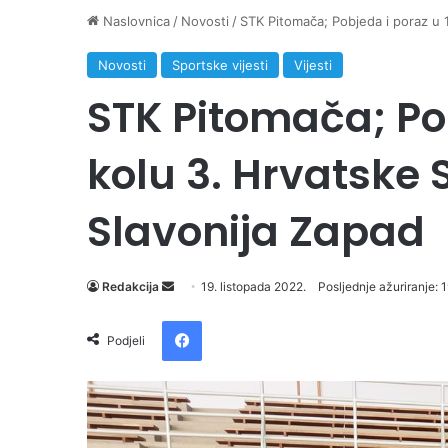
Naslovnica
/
Novosti
/
STK Pitomača; Pobjeda i poraz u 1
Novosti
Sportske vijesti
Vijesti
STK Pitomača; Pobj
kolu 3. Hrvatske 
Slavonija Zapad
Send
Redakcija
19. listopada 2022.
Posljednje ažuriranje: 
an
Facebook
email
Podjeli