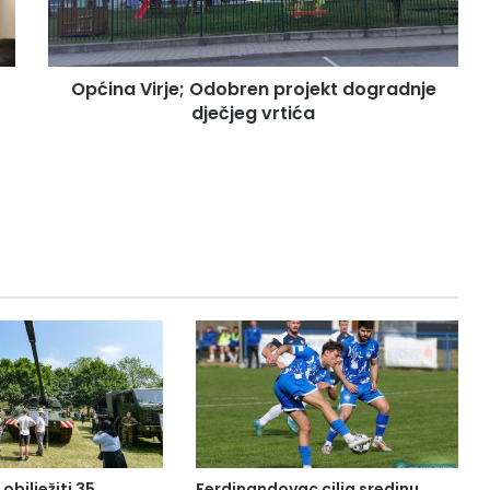
Općina Virje; Odobren projekt dogradnje
dječjeg vrtića
bilježiti 35.
Ferdinandovac cilja sredinu