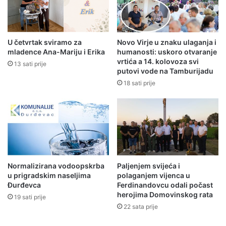
U četvrtak sviramo za
Novo Virje u znaku ulaganja i
mladence Ana-Mariju i Erika
humanosti: uskoro otvaranje
vrtića a 14. kolovoza svi
13 sati prije
putovi vode na Tamburijadu
18 sati prije
Normalizirana vodoopskrba
Paljenjem svijeća i
u prigradskim naseljima
polaganjem vijenca u
Đurđevca
Ferdinandovcu odali počast
herojima Domovinskog rata
19 sati prije
22 sata prije