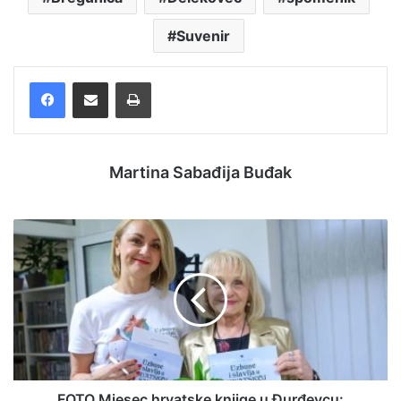
Suvenir
Facebook
Podijelite putem e-pošte
Ispis
Martina Sabađija Buđak
FOTO Mjesec hrvatske knjige u Đurđevcu: