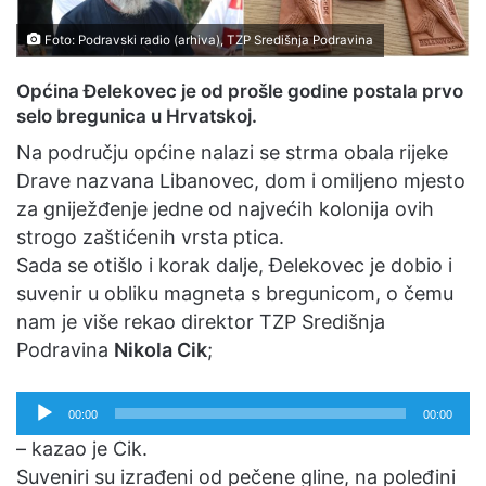
Foto: Podravski radio (arhiva), TZP Središnja Podravina
Općina Đelekovec je od prošle godine postala prvo
selo bregunica u Hrvatskoj.
Na području općine nalazi se strma obala rijeke
Drave nazvana Libanovec, dom i omiljeno mjesto
za gniježđenje jedne od najvećih kolonija ovih
strogo zaštićenih vrsta ptica.
Sada se otišlo i korak dalje, Đelekovec je dobio i
suvenir u obliku magneta s bregunicom, o čemu
nam je više rekao direktor TZP Središnja
Podravina
Nikola Cik
;
Reproduktor
00:00
00:00
audiozapisa
– kazao je Cik.
Suveniri su izrađeni od pečene gline, na poleđini