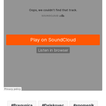
Bregunica
Đelekovec
spomenik