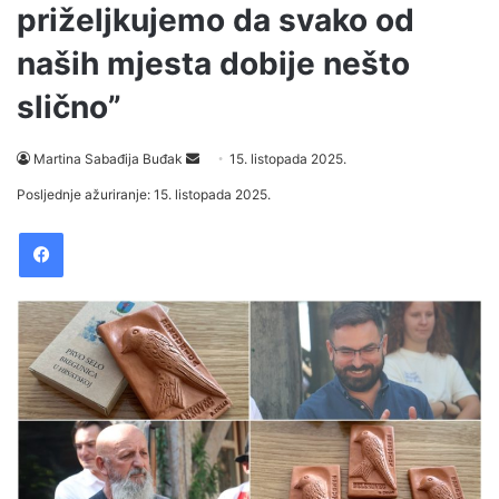
priželjkujemo da svako od
naših mjesta dobije nešto
slično”
Martina Sabađija Buđak
S
15. listopada 2025.
e
Posljednje ažuriranje: 15. listopada 2025.
n
Facebook
d
a
n
e
m
a
i
l