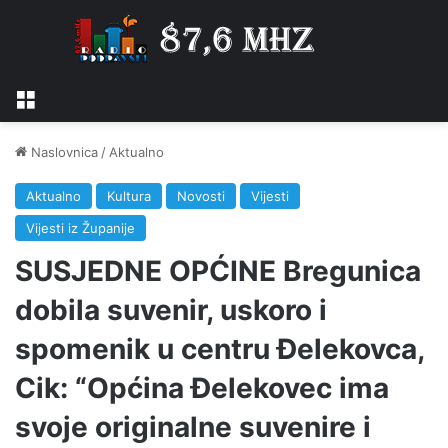
Izbornik
Naslovnica
/
Aktualno
Aktualno
Kultura
Novosti
Vijesti
Vijesti iz Županije
SUSJEDNE OPĆINE Bregunica
dobila suvenir, uskoro i
spomenik u centru Đelekovca,
Cik: “Općina Đelekovec ima
svoje originalne suvenire i