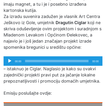
imaju magnet, a tu i je i posebno izrađena
kartonska kutija.
Za izradu suvenira zadužen je vlasnik Art Centra
Ješkovo iz Gole, umjetnik
Dragutin Ciglar
koji ne
skriva oduševljenje ovim projektom i suradnjom s
Mladenom Levakom i Općinom Đelekovec, a
najavio je i još jedan značajan projekt izrade
spomenika bregunici u središtu općine:
Reproduktor
00:00
00:00
audiozapisa
– istaknuo je Ciglar. Naglasio je kako su ovakvi
zajednički projekti pravi put za jačanje lokalne
prepoznatljivosti i promociju domaćih umjetnika.
Emisiju poslušajte ovdje: