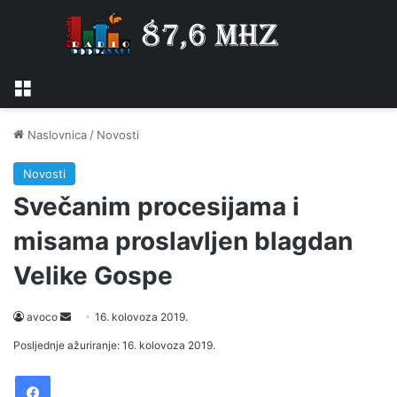
Izbornik
Naslovnica
/
Novosti
Novosti
Svečanim procesijama i
misama proslavljen blagdan
Velike Gospe
Send
avoco
16. kolovoza 2019.
an
Posljednje ažuriranje: 16. kolovoza 2019.
email
Facebook