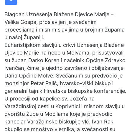
Blagdan Uznesenja Blažene Djevice Marije –
Velika Gospa, proslavljen je svečanim
procesijama i misnim slavljima u brojnim župama
u našoj Županiji.
Euharistijskom slavlju u crkvi Uznesenja Blažene
Djevice Marije na nebo u Molvama, prisustvovali
su župan Darko Koren i načelnik Općine Zdravko
Ivančan, čime je ujedno završeno i obilježavanje
Dana Općine Molve. Svečanu misu predvodio je
monsinjor Petar Palić, hvarsko-viški biskup i
generalni tajnik Hrvatske biskupske konferencije.
U procesiji od kapelice sv. Jožefa na
Varaždinskoj cesti u Koprivnici i misnom slavlju u
dvorištu Župe u Močilama koje je predvodio
kancelar Varaždinske biskupije vlč. Ivan Rak
okupilo se mnoštvo vjernika, a svečanosti su