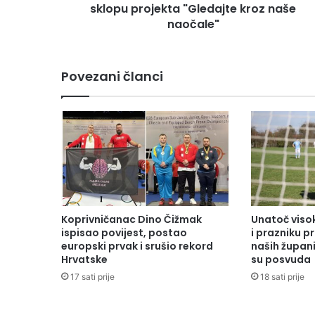
sklopu projekta "Gledajte kroz naše
naočale"
Povezani članci
Koprivničanac Dino Čižmak
Unatoč vis
ispisao povijest, postao
i prazniku 
europski prvak i srušio rekord
naših župani
Hrvatske
su posvuda
17 sati prije
18 sati prije