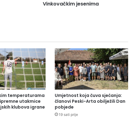
Vinkovačkim jesenima
okim temperaturama
Umjetnost koja čuva sjećanja:
pripremne utakmice
članovi Peski-Arta obilježili Dan
jskih klubova igrane
pobjede
19 sati prije