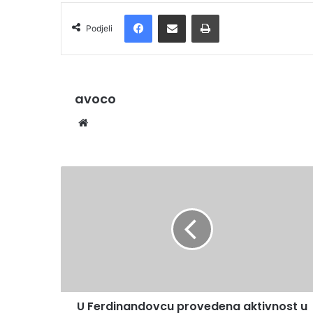
Facebook
Podijelite putem e-pošte
Ispis
Podjeli
avoco
Website
U Ferdinandovcu provedena aktivnost u