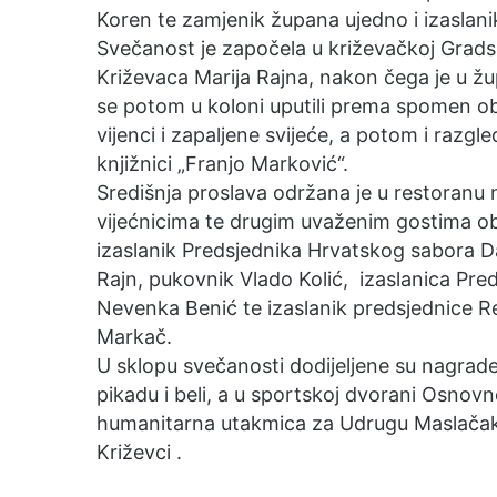
Koren te zamjenik župana ujedno i izasla
Svečanost je započela u križevačkoj Grads
Križevaca Marija Rajna, nakon čega je u žu
se potom u koloni uputili prema spomen obi
vijenci i zapaljene svijeće, a potom i raz
knjižnici „Franjo Marković“.
Središnja proslava održana je u restoranu 
vijećnicima te drugim uvaženim gostima ob
izaslanik Predsjednika Hrvatskog sabora D
Rajn, pukovnik Vlado Kolić, izaslanica Pred
Nevenka Benić te izaslanik predsjednice 
Markač.
U sklopu svečanosti dodijeljene su nagrade 
pikadu i beli, a u sportskoj dvorani Osnov
humanitarna utakmica za Udrugu Maslača
Križevci .