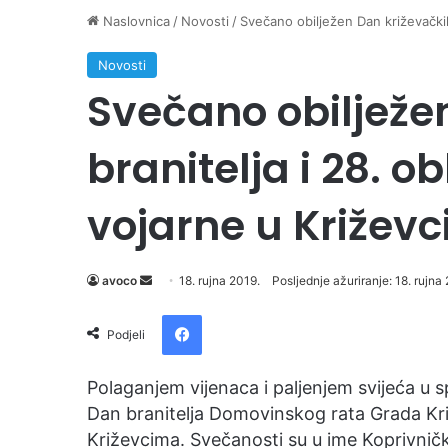
Naslovnica
/
Novosti
/
Svečano obilježen Dan križevačkih
Novosti
Svečano obilježe
branitelja i 28. o
vojarne u Križev
Send
avoco
18. rujna 2019.
Posljednje ažuriranje: 18. rujna
an
Facebook
email
Podjeli
Polaganjem vijenaca i paljenjem svijeća u 
Dan branitelja Domovinskog rata Grada Kri
Križevcima. Svečanosti su u ime Koprivnič