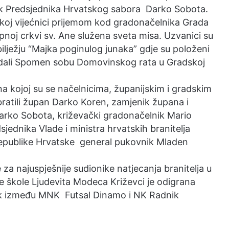
nik Predsjednika Hrvatskog sabora Darko Sobota.
koj vijećnici prijemom kod gradonačelnika Grada
pnoj crkvi sv. Ane služena sveta misa. Uzvanici su
lježju “Majka poginulog junaka” gdje su položeni
gledali Spomen sobu Domovinskog rata u Gradskoj
na kojoj su se načelnicima, županijskim i gradskim
ratili župan Darko Koren, zamjenik župana i
arko Sobota, križevački gradonačelnik Mario
sjednika Vlade i ministra hrvatskih branitelja
Republike Hrvatske general pukovnik Mladen
za najuspješnije sudionike natjecanja branitelja u
ne škole Ljudevita Modeca Križevci je odigrana
k između MNK Futsal Dinamo i NK Radnik