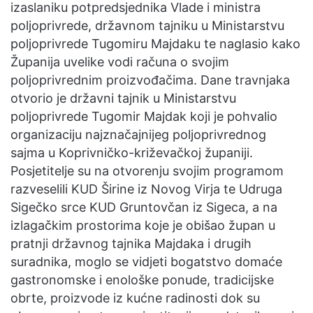
izaslaniku potpredsjednika Vlade i ministra
poljoprivrede, državnom tajniku u Ministarstvu
poljoprivrede Tugomiru Majdaku te naglasio kako
Županija uvelike vodi računa o svojim
poljoprivrednim proizvođačima. Dane travnjaka
otvorio je državni tajnik u Ministarstvu
poljoprivrede Tugomir Majdak koji je pohvalio
organizaciju najznačajnijeg poljoprivrednog
sajma u Koprivničko-križevačkoj županiji.
Posjetitelje su na otvorenju svojim programom
razveselili KUD Širine iz Novog Virja te Udruga
Sigečko srce KUD Gruntovčan iz Sigeca, a na
izlagačkim prostorima koje je obišao župan u
pratnji državnog tajnika Majdaka i drugih
suradnika, moglo se vidjeti bogatstvo domaće
gastronomske i enološke ponude, tradicijske
obrte, proizvode iz kućne radinosti dok su