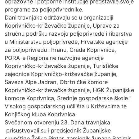
obrazovne i potporne institucije predstavile svoje
programe za poljoprivrednike.
Dani travnjaka održavaju se u organizaciji
Koprivničko-križevačke županije, Uprave za
stručnu podršku razvoju poljoprivrede i ribarstva
u Ministarstvu poljoprivrede, Hrvatske agencije
za poljoprivredu i hranu, Grada Koprivnice,
PORA-e Regionalne razvojne agencije
Koprivničko-križevačke županije, Turističke
zajednice Koprivničko-križevačke županije,
Saveza Alpe Jadran, Obrtničke komore
Koprivničko-križevačke županije, HGK Županijske
komore Koprivnica, Srednje gospodarske škole i
Visokog gospodarskog učilišta u Križevcima te
Konjičkog kluba Koprivnica.
Svečanom otvorenju 23. Dana travnjaka
prisustvovali su i predsjednik Županijske
skupštine Željko Pintar, zamjenik župana Ratimir