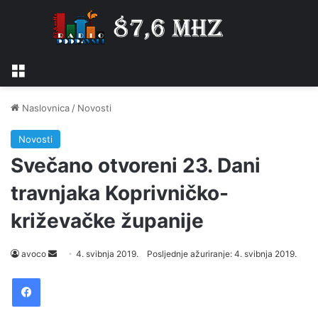
Izbornik
Naslovnica
/
Novosti
Novosti
Svečano otvoreni 23. Dani
travnjaka Koprivničko-
križevačke županije
Send
avoco
4. svibnja 2019.
Posljednje ažuriranje: 4. svibnja 2019.
an
Facebook
email