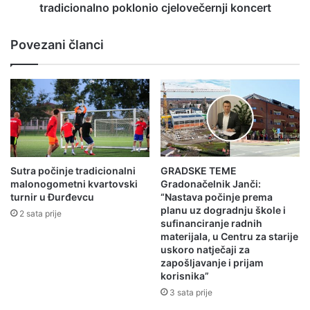
tradicionalno poklonio cjelovečernji koncert
Povezani članci
Sutra počinje tradicionalni
GRADSKE TEME
malonogometni kvartovski
Gradonačelnik Janči:
turnir u Đurđevcu
“Nastava počinje prema
planu uz dogradnju škole i
2 sata prije
sufinanciranje radnih
materijala, u Centru za starije
uskoro natječaji za
zapošljavanje i prijam
korisnika”
3 sata prije