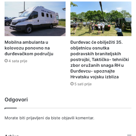
Mobilna ambulanta u
Đurđevac će obilježiti 35.
kolovozu ponovno na
obljetnicu osnutka
đurđevačkom području
podravskih braniteljskih
postrojbi, Taktičko- tehnički
4 sata prije
zbor oružanih snaga RH u
Đurđevcu- upoznajte
Hrvatsku vojsku izbliza
5 sati prije
Odgovori
Morate biti
prijavljeni
da biste objavili komentar.